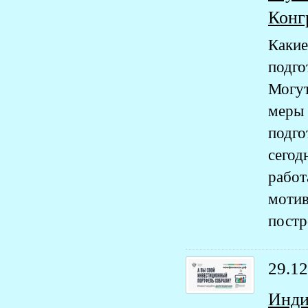
Конг
Каки
подго
Могу
меры 
подго
сегод
рабо
моти
постр
29.12
Инди