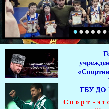
1
2
3
4
5
6
Г
учрежден
«Спортив
ГБУ ДО 
С п о р т - э т 