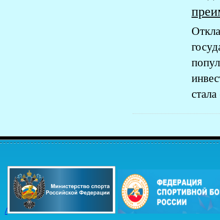
преи
Откла
госу
попу
инвес
стала
/