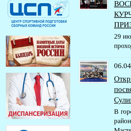
ВОС
КУР
ПРИ
29 ию
прохо
06.04
Откр
посв
Сули
В гор
райо
Масте