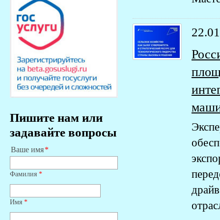
22.01
Росс
площ
инте
маши
Пишите нам или
Эксп
задавайте вопросы
обес
Ваше имя
эксп
пере
Фамилия
*
драй
Имя
*
отрас