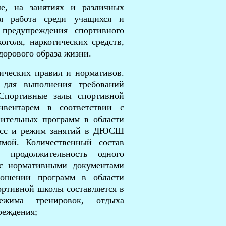
ле
, на занятиях и различных
ная работа среди учащихся и
 предупреждения спортивного
оголя, наркотических средств,
орового образа жизни.
ических правил и нормативов.
 для выполнения требований
 Спортивные залы
спортивной
вентарем в соответствии с
нительных программ в области
цесс и режим занятий в ДЮСШ
ммой. Количественный состав
 продолжительность одного
 с нормативными документами
ошении программ в области
ортивной школы
составляется в
ежима тренировок, отдыха
реждения;