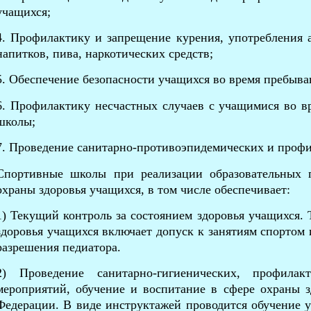
учащихся;
4. Профилактику и запрещение курения, употребления 
напитков, пива, наркотических средств;
5. Обеспечение безопасности учащихся во время пребыв
6. Профилактику несчастных случаев с учащимися во в
школы;
7. Проведение санитарно-противоэпидемических и проф
Спортивные школы
при реализации образовательных п
охраны здоровья учащихся, в том числе обеспечивает:
1) Текущий контроль за состоянием здоровья учащихся. 
здоровья учащихся включает допуск к занятиям спортом
разрешения педиатора.
2) Проведение санитарно-гигиенических, профилак
мероприятий, обучение и воспитание в сфере охраны з
Федерации. В виде инструктажей проводится обучение 