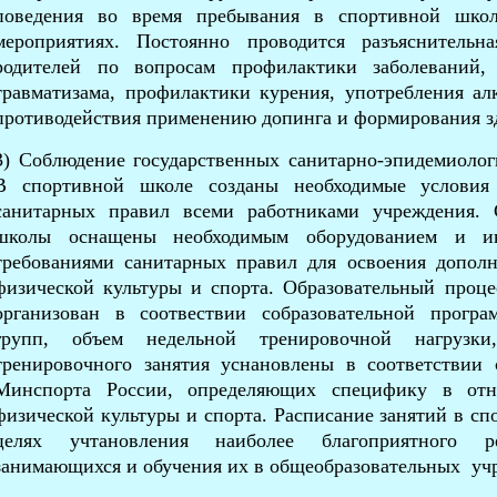
поведения во время пребывания в
спортивной шко
мероприятиях. Постоянно проводится разъяснитель
родителей по вопросам профилактики заболеваний,
травматизама, профилактики курения, употребления алк
противодействия применению допинга и формирования зд
3) Соблюдение государственных санитарно-эпидемиолог
В
спортивной школе
созданы необходимые условия
санитарных правил всеми работниками учреждения.
школы
оснащены необходимым оборудованием и ин
требованиями санитарных правил для освоения допол
физической культуры и спорта. Образовательный про
организован в соотвествии собразовательной програ
групп, объем недельной тренировочной нагрузки,
тренировочного занятия уснановлены в соответствии
Минспорта России, определяющих специфику в отн
физической культуры и спорта. Расписание занятий в
сп
целях учтановления наиболее благоприятного р
занимающихся и обучения их в общеобразовательных уч