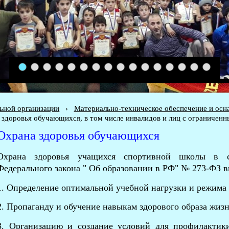
1
2
3
4
5
6
7
8
9
10
11
12
13
14
15
16
льной организации
›
Материально-техническое обеспечение и осн
 здоровья обучающихся, в том числе инвалидов и лиц с ограничен
Охрана здоровья обучающихся
Охрана здоровья учащихся спортивной школы в с
Федерального закона " Об образовании в РФ" № 273-ФЗ в
1. Определение оптимальной учебной нагрузки и режима 
2. Пропаганду и обучение навыкам здорового образа жизн
3. Организацию и создание условий для профилактик