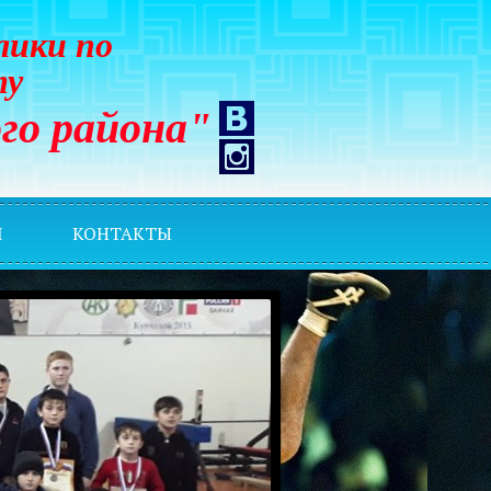
лики по
ту
го района"
И
КОНТАКТЫ