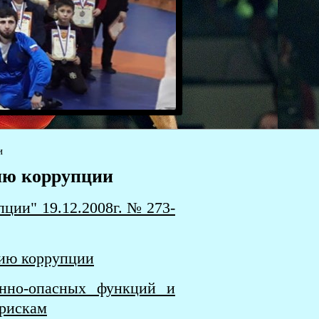
и
ию коррупции
ции" 19.12.2008г. № 273-
вию коррупции
онно-опасных функций и
рискам