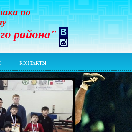
лики по
ту
го района"
И
КОНТАКТЫ