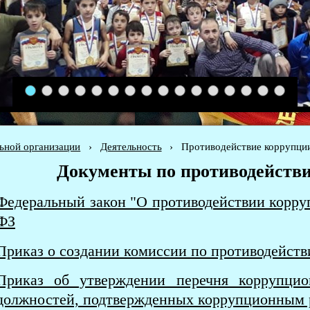
1
2
3
4
5
6
7
8
9
10
11
12
13
14
15
16
льной организации
›
Деятельность
›
Противодействие коррупци
Документы по противодейств
Федеральный закон "О противодействии корруп
ФЗ
Приказ о создании комиссии по противодейст
Приказ об утверждении перечня коррупци
должностей, подтвержденных коррупционным 