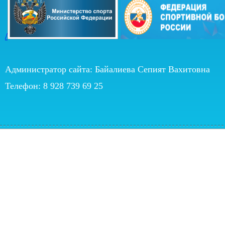
/
Администратор сайта: Байалиева Сепият Вахитовна
Телефон: 8 928 739 69 25