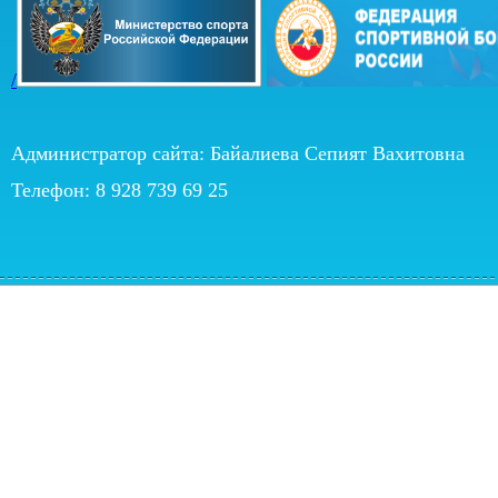
/
Администратор сайта: Байалиева Сепият Вахитовна
Телефон: 8 928 739 69 25