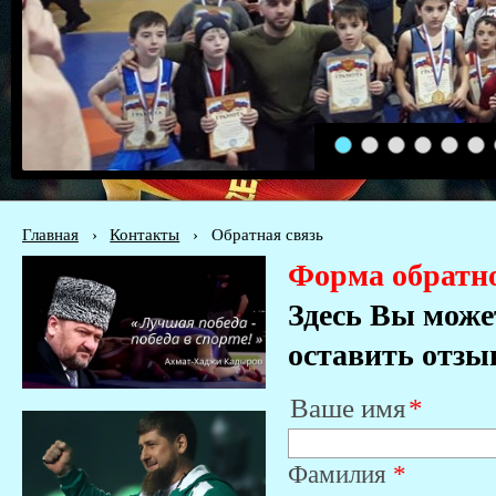
1
2
3
4
5
6
Главная
›
Контакты
›
Обратная связь
Форма обратно
Здесь Вы може
оставить отзы
Ваше имя
Фамилия
*