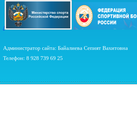
/
Администратор сайта: Байалиева Сепият Вахитовна
Телефон: 8 928 739 69 25