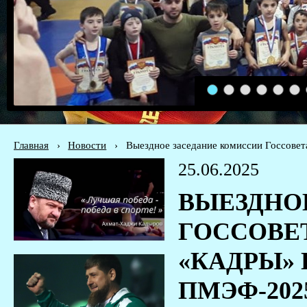
1
2
3
4
5
6
Главная
›
Новости
›
Выездное заседание комиссии Госсове
25.06.2025
ВЫЕЗДНО
ГОССОВЕ
«КАДРЫ»
ПМЭФ-202