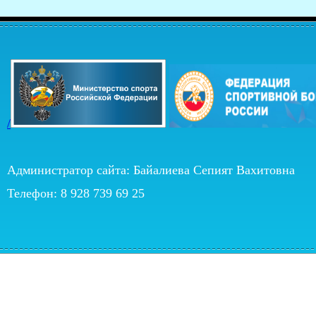
/
Администратор сайта: Байалиева Сепият Вахитовна
Телефон: 8 928 739 69 25