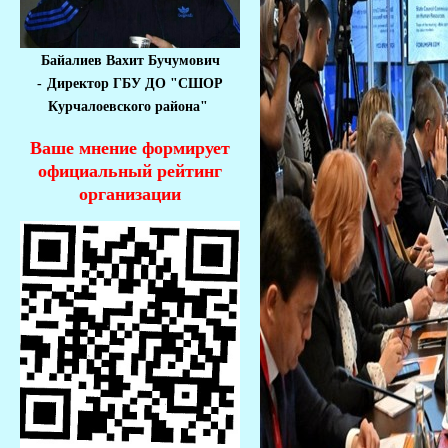
Байалиев Вахит Бучумович
-
Директор ГБУ ДО "СШОР
Курчалоевского района"
Ваше мнение формирует
официальный рейтинг
организации