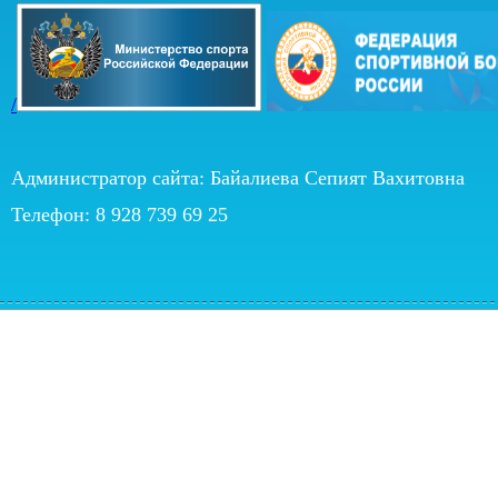
/
Администратор сайта: Байалиева Сепият Вахитовна
Телефон: 8 928 739 69 25