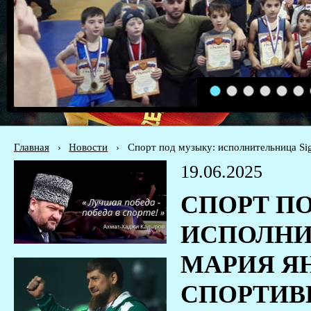
1
2
3
4
5
6
Главная
›
Новости
›
Спорт под музыку: исполнительница Si
19.06.2025
СПОРТ П
ИСПОЛНИ
МАРИЯ Я
СПОРТИВ