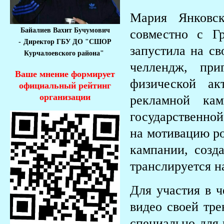
Мария Янковск
Байалиев Вахит Бучумович
совместно с Г
-
Директор ГБУ ДО "СШОР
запустила на св
Курчалоевского района"
челлендж, при
Ваше мнение формирует
физической ак
официальный рейтинг
организации
рекламной ка
государственно
на мотивацию ро
кампании, созд
транслируется н
Для участия в ч
видео своей тр
специально для