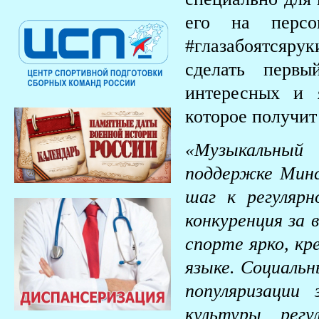
его на перс
#глазабоятсяр
сделать перв
интересных и 
которое получит
«Музыкальный
поддержке Минс
шаг к регулярн
конкуренция за 
спорте ярко, кр
языке. Социаль
популяризации
культуры рег