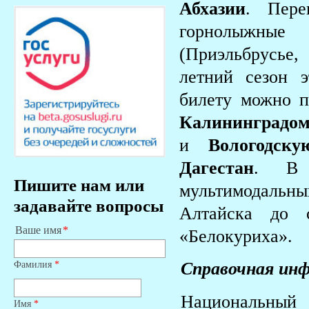
Абхазии
. Пере
горнолыжные
(Приэльбрусье
летний сезон 
билету можно п
Калининградо
и
Вологодску
Дагестан
. В 
Пишите нам или
мультимодальн
задавайте вопросы
Алтайска до с
Ваше имя
«Белокуриха».
Фамилия
*
Справочная ин
Национальный
Имя
*