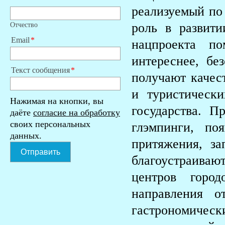
реализуемый по
роль в развит
Отчество
Email
нацпроекта по
интереснее, бе
Текст сообщения
получают качес
и туристическ
Нажимая на кнопки, вы
государства. П
даёте
согласие на обработку
своих персональных
глэмпинги, по
данных.
притяжения, за
Отправить
благоустраиваю
центров город
направления о
гастрономиче