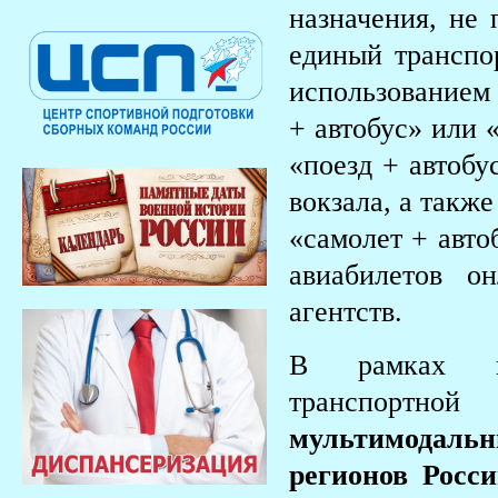
назначения, не
единый транспо
использованием 
+ автобус» или 
«поезд + автобу
вокзала, а такж
«самолет + авто
авиабилетов о
агентств.
В рамках го
транспортно
мультимодаль
регионов Росс