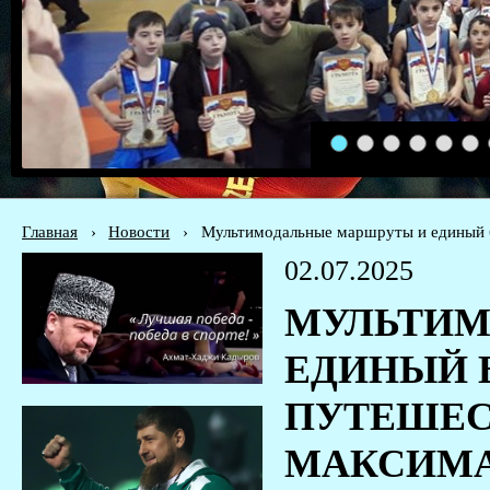
1
2
3
4
5
6
Главная
›
Новости
›
Мультимодальные маршруты и единый б
02.07.2025
МУЛЬТИМ
ЕДИНЫЙ 
ПУТЕШЕС
МАКСИМ