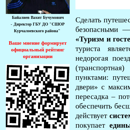
Байалиев Вахит Бучумович
Сделать путеше
-
Директор ГБУ ДО "СШОР
безопасными —
Курчалоевского района"
«Туризм и гост
Ваше мнение формирует
туриста являе
официальный рейтинг
организации
недорогая поез
(транспортна
пунктами: путе
двери» с макси
пересадка – пот
обеспечить бесш
действует
систе
покупает
един