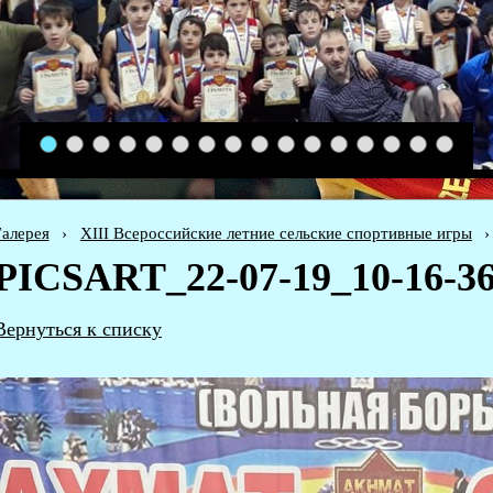
1
2
3
4
5
6
7
8
9
10
11
12
13
14
15
16
алерея
›
XIII Всероссийские летние сельские спортивные игры
›
PICSART_22-07-19_10-16-36
Вернуться к списку