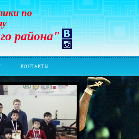
лики по
ту
го района"
И
КОНТАКТЫ