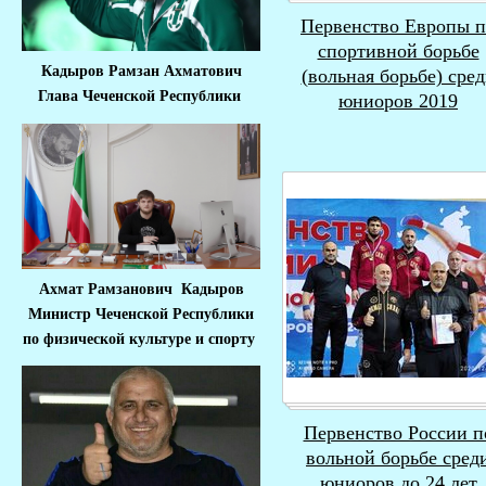
Первенство Европы п
спортивной борьбе
Кадыров Рамзан Ахматович
(вольная борьбе) сре
Глава Чеченской Республики
юниоров 2019
Ахмат Рамзанович Кадыров
Министр Че
ченской Республики
по физической культуре и спорту
Первенство России п
вольной борьбе сред
юниоров до 24 лет