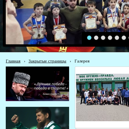
1
2
3
4
5
6
Главная
›
Закрытые страницы
›
Галерея