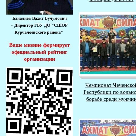
Байалиев Вахит Бучумович
-
Директор ГБУ ДО "СШОР
Курчалоевского района"
Ваше мнение формирует
официальный рейтинг
организации
Чемпионат Чеченско
Республики по вольн
борьбе среди мужчи