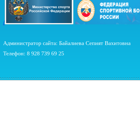
/
Администратор сайта: Байалиева Сепият Вахитовна
Телефон: 8 928 739 69 25