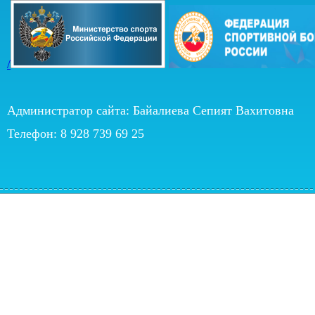
/
Администратор сайта: Байалиева Сепият Вахитовна
Телефон: 8 928 739 69 25