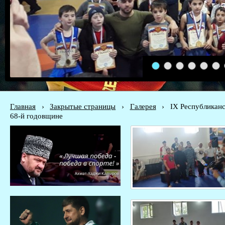
1
2
3
4
5
6
Главная
›
Закрытые страницы
›
Галерея
›
IХ Республиканс
68-й годовщине