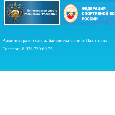
/
Администратор сайта: Байалиева Сепият Вахитовна
Телефон: 8 928 739 69 25