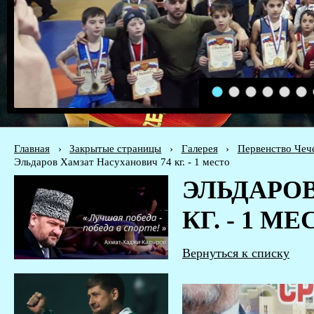
1
2
3
4
5
6
Главная
›
Закрытые страницы
›
Галерея
›
Первенство Чече
Эльдаров Хамзат Насуханович 74 кг. - 1 место
ЭЛЬДАРОВ
КГ. - 1 М
Вернуться к списку