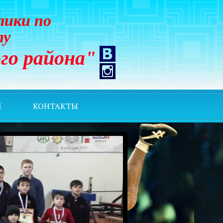
лики по
ту
го района"
И
КОНТАКТЫ