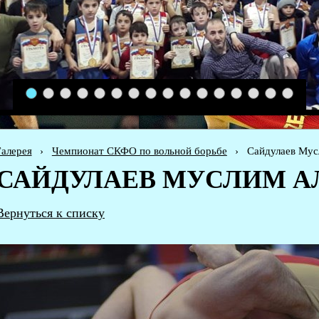
1
2
3
4
5
6
7
8
9
10
11
12
13
14
15
16
алерея
›
Чемпионат СКФО по вольной борьбе
›
Сайдулаев Мус
САЙДУЛАЕВ МУСЛИМ А
Вернуться к списку