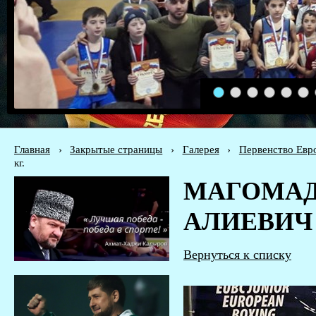
1
2
3
4
5
6
Главная
›
Закрытые страницы
›
Галерея
›
Первенство Евр
кг.
МАГОМАД
АЛИЕВИЧ 1
Вернуться к списку