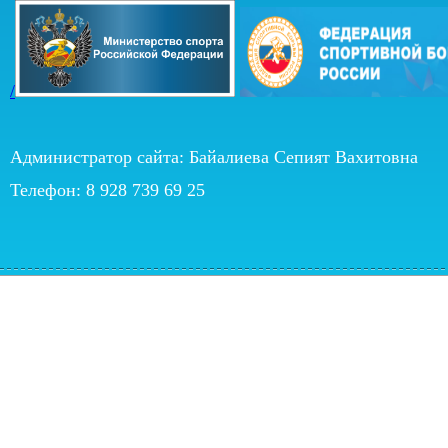
/
Администратор сайта: Байалиева Сепият Вахитовна
Телефон: 8 928 739 69 25