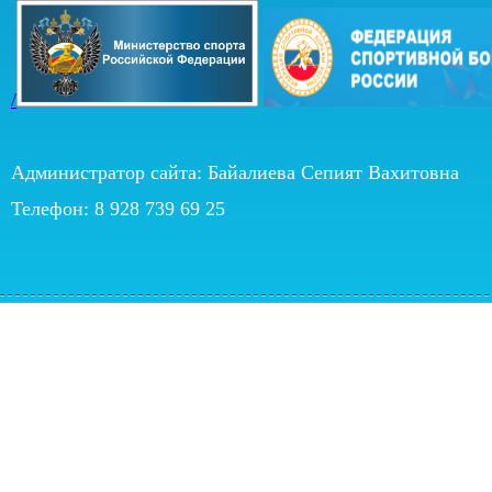
/
Администратор сайта: Байалиева Сепият Вахитовна
Телефон: 8 928 739 69 25