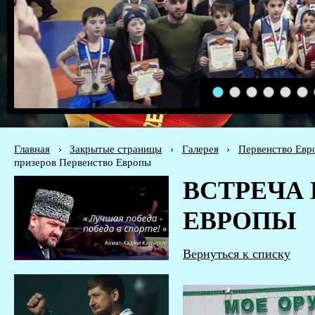
1
2
3
4
5
6
Главная
›
Закрытые страницы
›
Галерея
›
Первенство Евро
призеров Первенство Европы
ВСТРЕЧА
ЕВРОПЫ
Вернуться к списку