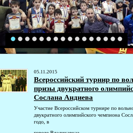
1
2
3
4
5
6
7
8
9
10
11
12
13
14
15
16
05.11.2015
Всероссийский турнир по вол
призы двукратного олимпий
Сослана Андиева
Участие Всероссийском турнире по вольн
двукратного олимпийского чемпиона Сосл
годо, в
городе Владикавказ