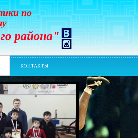
лики по
ту
го района"
И
КОНТАКТЫ