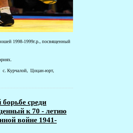
ношей 1998-1999г.р., посвященный
ориях.
 с. Курчалой, Цоцан-юрт,
 борьбе среди
щенный к 70 - летию
нной войне 1941-