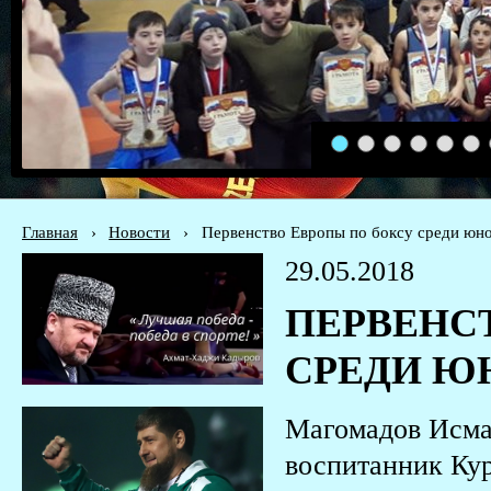
1
2
3
4
5
6
Главная
›
Новости
›
Первенство Европы по боксу среди юно
29.05.2018
ПЕРВЕНС
СРЕДИ ЮН
Магомадов Исма
воспитанник Ку