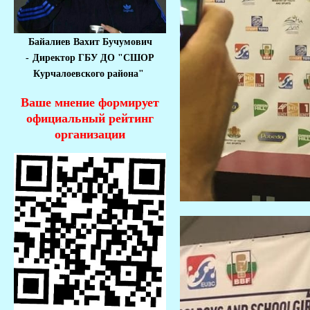
Байалиев Вахит Бучумович
-
Директор ГБУ ДО "СШОР
Курчалоевского района"
Ваше мнение формирует
официальный рейтинг
организации