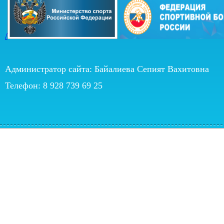
/
Администратор сайта: Байалиева Сепият Вахитовна
Телефон: 8 928 739 69 25