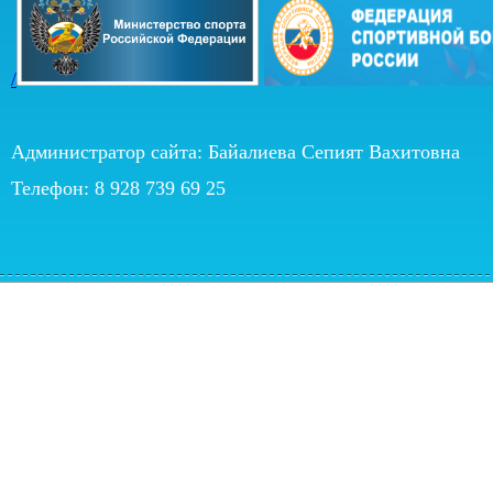
/
Администратор сайта: Байалиева Сепият Вахитовна
Телефон: 8 928 739 69 25