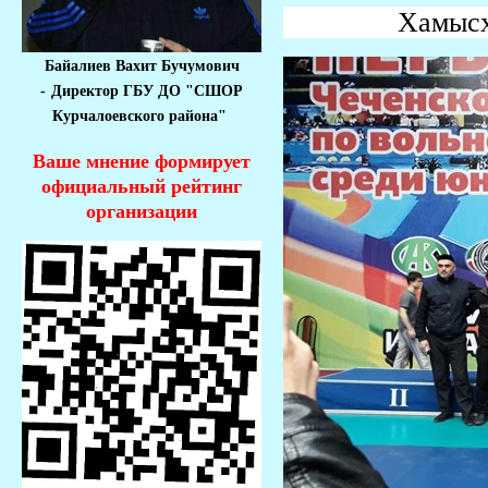
Хамысханов 
Байалиев Вахит Бучумович
-
Директор ГБУ ДО "СШОР
Курчалоевского района"
Ваше мнение формирует
официальный рейтинг
организации