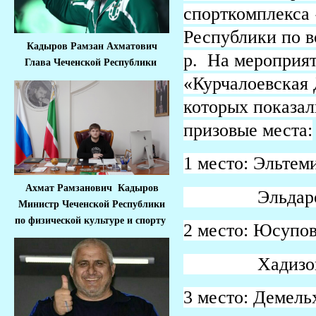
спорткомплекса
Республики по в
Кадыров Рамзан Ахматович
р. На мероприят
Глава Чеченской Республики
«Курчалоевская
которых показал
призовые места:
1 место: Эльтем
Ахмат Рамзанович Кадыров
Эльдаров Хам
Министр Че
ченской Республики
по физической культуре и спорту
2 место: Юсупов 
Хадизов М.-
3 место: Демельх