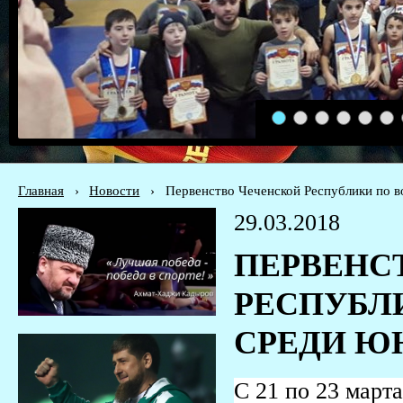
1
2
3
4
5
6
Главная
›
Новости
›
Первенство Чеченской Республики по в
29.03.2018
ПЕРВЕНС
РЕСПУБЛ
СРЕДИ ЮНО
С 21 по 23
марта