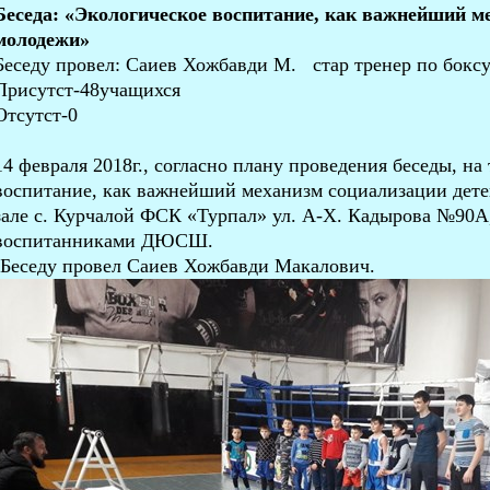
Беседа: «Экологическое воспитание, как важнейший м
молодежи»
Беседу провел: Саиев Хожбавди М. стар тренер по б
Присутст-48учащихся
Отсутст-0
14 февраля 2018г., согласно плану проведения беседы, на
воспитание, как важнейший механизм социализации дете
зале с. Курчалой ФСК «Турпал» ул. А-Х. Кадырова №90А,
воспитанниками Д
-Беседу провел Саиев Хожбавди Макалович.