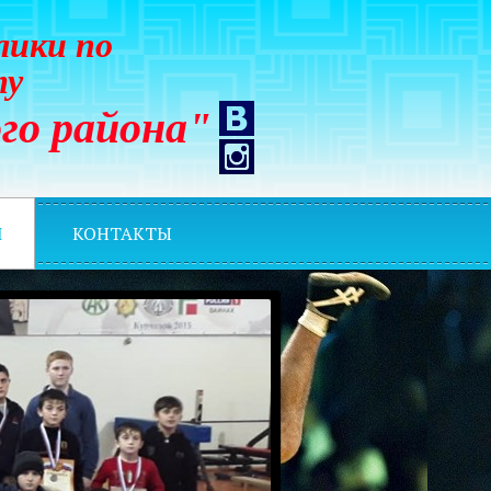
лики по
ту
го района"
И
КОНТАКТЫ