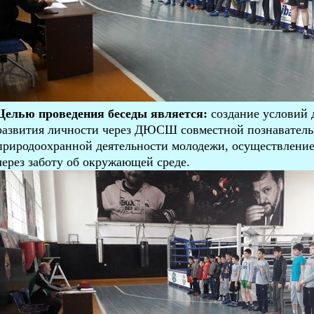
Целью проведения беседы является:
создание условий 
развития личности через ДЮСШ совместной познавательн
природоохранной деятельности молодежи, осуществление
через заботу об окружающей среде.