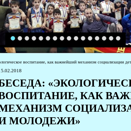
1
2
3
4
5
6
7
8
9
10
11
12
13
14
15
16
ологическое воспитание, как важнейший механизм социализации де
15.02.2018
БЕСЕДА: «ЭКОЛОГИЧЕС
ВОСПИТАНИЕ, КАК ВА
МЕХАНИЗМ СОЦИАЛИЗ
И МОЛОДЕЖИ»