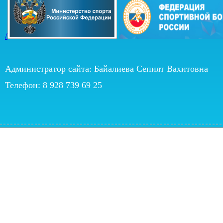
/
Администратор сайта: Байалиева Сепият Вахитовна
Телефон: 8 928 739 69 25