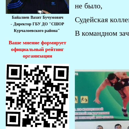
не было,
Байалиев Вахит Бучумович
Судейская колле
-
Директор ГБУ ДО "СШОР
Курчалоевского района"
В командном зач
Ваше мнение формирует
2 место у
официальный рейтинг
организации
3 место у