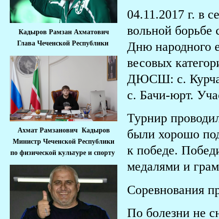
04.11.2017 г. в
вольной борьбе 
Кадыров Рамзан Ахматович
Дню народного е
Глава Чеченской Республики
весовых категор
ДЮСШ: с. Курчал
с. Бачи-юрт. Уч
Турнир проводи
Ахмат Рамзанович Кадыров
были хорошо под
Министр Че
ченской Республики
к победе. Побед
по физической культуре и спорту
медалями и грам
Соревнования п
По болезни не с