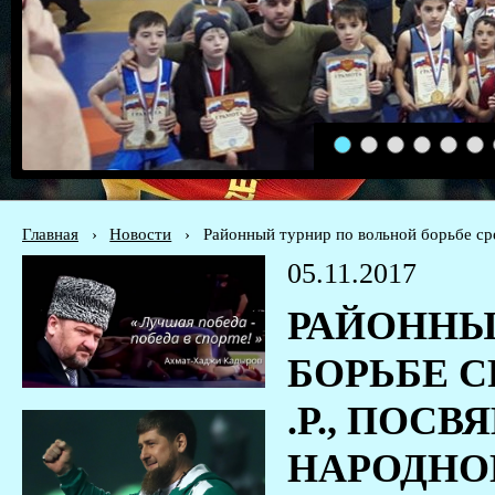
1
2
3
4
5
6
Главная
›
Новости
›
Районный турнир по вольной борьбе ср
05.11.2017
РАЙОННЫ
БОРЬБЕ С
.Р., ПОС
НАРОДНО