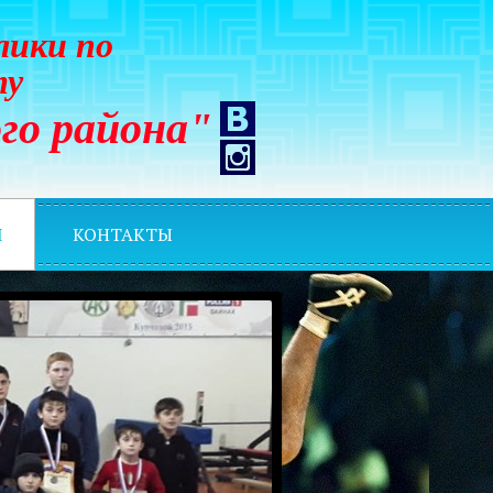
лики по
ту
го района"
И
КОНТАКТЫ