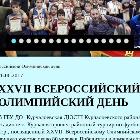
1
2
3
4
5
6
7
8
9
10
11
12
13
14
15
16
оссийский Олимпийский день
26.06.2017
XXVII ВСЕРОССИЙСКИ
ОЛИМПИЙСКИЙ ДЕНЬ
В ГБУ ДО "Курчалоевская ДЮСШ Курчалоевского района" 
стадионе с. Курчалоя прошел районный турнир по футбо
гг.р., посвященный XXVII Всероссийскому Олимпийско
приняло участие около 80 человек. Победители и призеры с