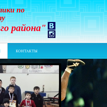
лики по
ту
го района"
И
КОНТАКТЫ