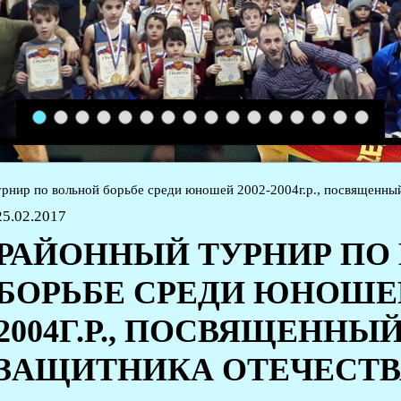
1
2
3
4
5
6
7
8
9
10
11
12
13
14
15
16
рнир по вольной борьбе среди юношей 2002-2004г.р., посвященн
25.02.2017
РАЙОННЫЙ ТУРНИР ПО
БОРЬБЕ СРЕДИ ЮНОШЕЙ
2004Г.Р., ПОСВЯЩЕННЫ
ЗАЩИТНИКА ОТЕЧЕСТВ