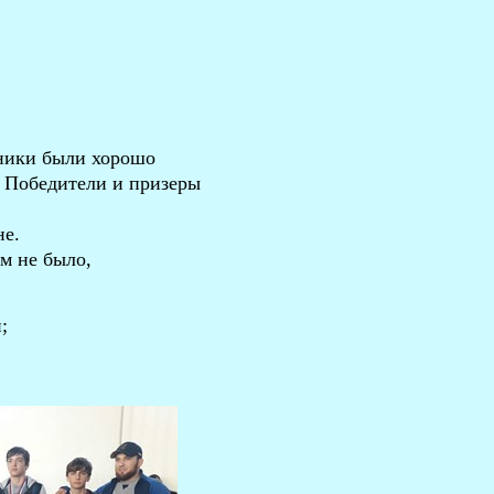
ники были хорошо
. Победители и призеры
не.
вм не было,
;