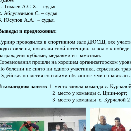
1. Тимаев А.С-Х. – судья
2. Абдулазимов С. – судья
3. Юсупов А.А. – судья.
Выводы и предложения:
Турнир проводился в спортивном зале ДЮСШ, все участ
подготовлены, показали свой потенциал и волю к победе
награждены кубками, медалями и грамотами.
Соревнования прошли на хорошем организаторском уров
По болезни не снято ни одного участника, серьезных тра
Судейская коллегия со своими обязанностями справилась.
В командном зачете:
1 место заняла команда с. Курчалой
2 место у команды с. Цици-юрт;
3 место у команды с. Курчалой 2