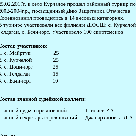
25.02.2017г. в село Курчалое прошел районный турнир п
2002-2004г.р., посвященный Дню Защитника Отечества.
Соревнования проводились в 14 весовых категориях.
В турнире участвовали все филиалы ДЮСШ: с. Курчалой, 
Гелдаган, с. Бачи-юрт. Участвовало 100 спортсменов.
Состав участников:
1. с. Майртуп 25
2. с. Курчалой 25
3. с. Цоци-юрт 25
4. с. Гелдаган 15
5. с. Бачи-юрт 10
Состав главной судейской коллеги:
Главный судья соревнований Шисиев Р.А.
Главный секретарь соревнований Джапарханов И.Л-А.
Судьи: