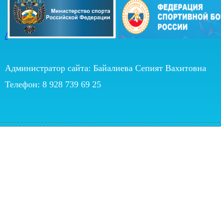
/
Администратор сайта: Байалиева Сепият Вахитовна
Телефон: 8 928 739 69 25