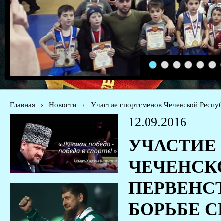
1
2
3
4
5
6
Главная
›
Новости
›
Участие спортсменов Чеченской Респуб
12.09.2016
УЧАСТИЕ
ЧЕЧЕНСК
ПЕРВЕНС
БОРЬБЕ С