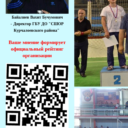
Байалиев Вахит Бучумович
-
Директор ГБУ ДО "СШОР
Курчалоевского района"
Ваше мнение формирует
официальный рейтинг
организации