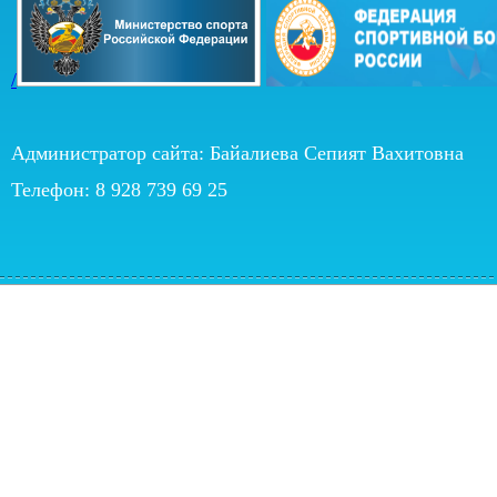
/
Администратор сайта: Байалиева Сепият Вахитовна
Телефон: 8 928 739 69 25