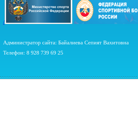
/
Администратор сайта: Байалиева Сепият Вахитовна
Телефон: 8 928 739 69 25