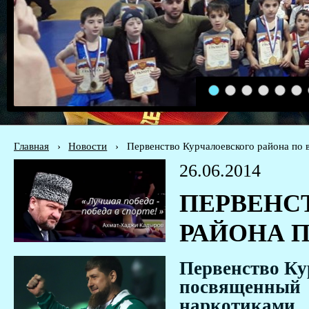
1
2
3
4
5
6
Главная
›
Новости
›
Первенство Курчалоевского района по 
26.06.2014
ПЕРВЕНС
РАЙОНА 
Первенство Ку
посвященный 
наркотиками