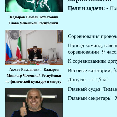
Цели и задачи: -
По
- Популяриза
Кадыров Рамзан Ахматович
Глава Чеченской Республики
- Выявление
Соревнования провод
Приезд команд, взве
соревновании 9 часо
К соревнованиям допу
Весовые категории: 32
Ахмат Рамзанович Кадыров
Министр Че
ченской Республики
Допуск: - + 1,5 кг.
по физической культуре и спорту
Главный судья: Тимае
Главный секретарь: 