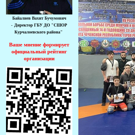
Байалиев Вахит Бучумович
-
Директор ГБУ ДО "СШОР
Курчалоевского района"
Ваше мнение формирует
официальный рейтинг
организации