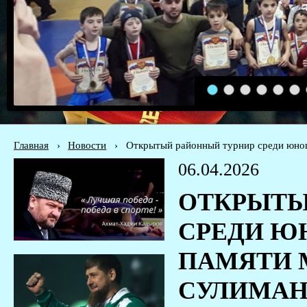
1
2
3
4
5
6
Главная
›
Новости
›
Открытый районный турнир среди юнош
06.04.2026
ОТКРЫТЫ
СРЕДИ Ю
ПАМЯТИ 
СУЛИМАНО