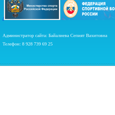
/
Администратор сайта: Байалиева Сепият Вахитовна
Телефон: 8 928 739 69 25