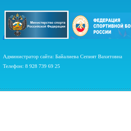
/
Администратор сайта: Байалиева Сепият Вахитовна
Телефон: 8 928 739 69 25