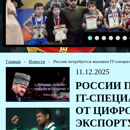
1
2
3
4
5
6
Главная
›
Новости
›
России потребуется миллион IT-специал
11.12.2025
РОССИИ 
IT-СПЕЦ
ОТ ЦИФР
ЭКСПОРТ