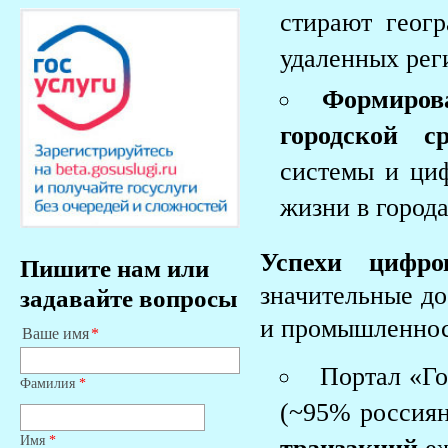
стирают геог
удаленных рег
Формирова
городской 
системы и ци
жизни в города
Успехи цифро
Пишите нам или
значительные д
задавайте вопросы
и промышленнос
Ваше имя
Портал «Г
Фамилия
*
(~95% россиян
Имя
*