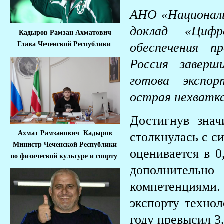
АНО «Национал
доклад «Циф
Кадыров Рамзан Ахматович
обеспечения пр
Глава Чеченской Республики
Россия заверш
готова экспо
острая нехватк
Достигнув знач
Ахмат Рамзанович Кадыров
столкнулась с с
Министр Че
ченской Республики
оценивается в 0
по физической культуре и спорту
дополнитель
компетенциями. 
экспорту техно
году превысил 3,