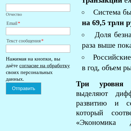
транзакций
еж
Система б
Отчество
на 69,5 трлн 
Email
Доля безн
Текст сообщения
раза выше пока
Российские
Нажимая на кнопки, вы
даёте
согласие на обработку
в год, объем р
своих персональных
данных.
Три уровня т
Отправить
выделяют диф
развитию и со
который соотв
«Экономика 