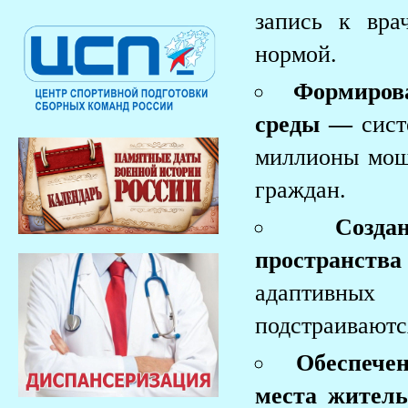
запись к вра
нормой.
Формирова
среды —
сист
миллионы мош
граждан.
Созда
пространств
адаптивных
подстраиваютс
Обеспечен
места жител