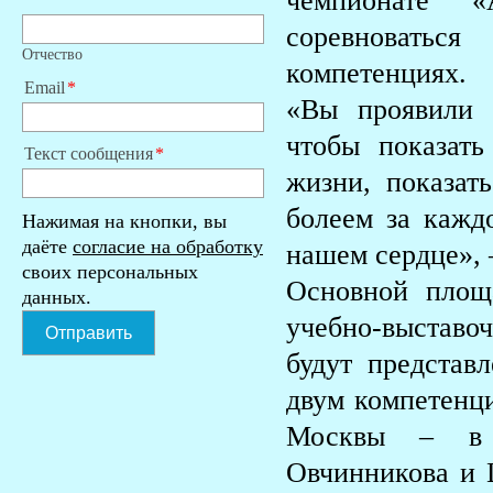
чемпионате 
соревноватьс
Отчество
компетенциях.
Email
«Вы проявили 
чтобы показать
Текст сообщения
жизни, показа
болеем за кажд
Нажимая на кнопки, вы
даёте
согласие на обработку
нашем сердце», 
своих персональных
Основной площ
данных.
учебно-выставо
Отправить
будут представ
двум компетенц
Москвы – в 
Овчинникова и 