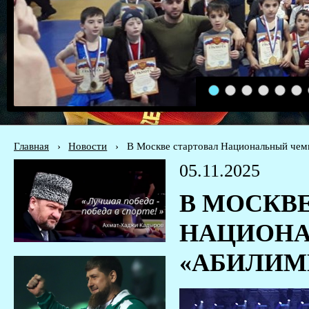
1
2
3
4
5
6
Главная
›
Новости
›
В Москве стартовал Национальный че
05.11.2025
В МОСКВ
НАЦИОНА
«АБИЛИМ