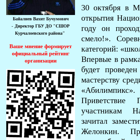
30 октября в М
открытия Нацио
Байалиев Вахит Бучумович
-
Директор ГБУ ДО "СШОР
году он прохо
Курчалоевского района"
смело!». Сорев
Ваше мнение формирует
категорий: «шко
официальный рейтинг
Впервые в рамк
организации
будет проведе
мастерству сред
«Абилимпикс».
Приветствие 
участникам Н
зачитал замес
Желонкин. Пр