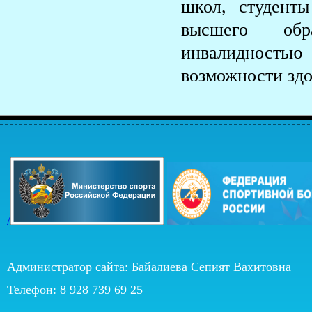
школ, студенты
высшего обр
инвалидност
возможности здор
/
Администратор сайта: Байалиева Сепият Вахитовна
Телефон: 8 928 739 69 25