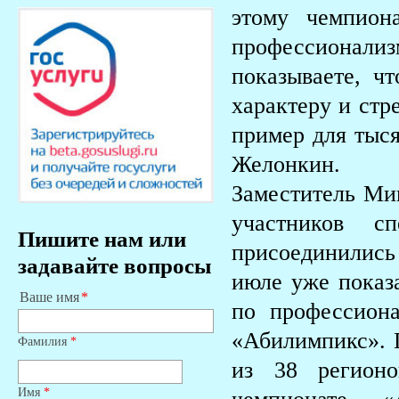
этому чемпион
профессионализ
показываете, ч
характеру и стр
пример для тыся
Желонкин.
Заместитель Ми
участников с
Пишите нам или
присоединились
задавайте вопросы
июле уже показа
Ваше имя
по профессион
«Абилимпикс». 
Фамилия
*
из 38 регион
Имя
*