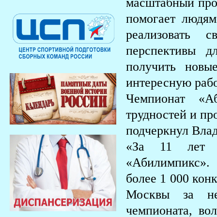
масштабный прое
помогает людям
реализовать 
перспективы д
получить новы
интересную раб
Чемпионат «А
трудностей и пр
подчеркнул Вл
«За 11 лет с
«Абилимпикс».
более 1 000 кон
Москвы за не
чемпионата, во