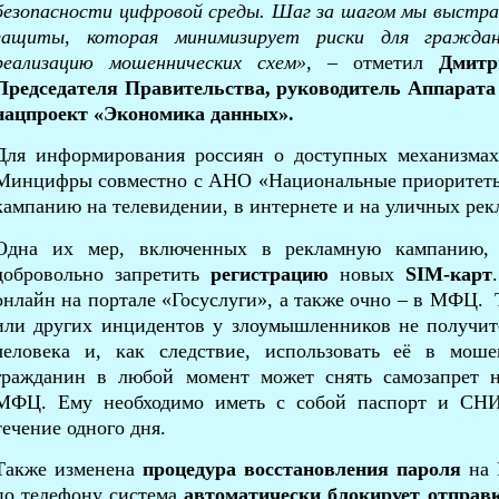
безопасности цифровой среды. Шаг за шагом мы выстра
защиты, которая минимизирует риски для гражда
реализацию мошеннических схем»,
– отметил
Дмитр
Председателя Правительства, руководитель Аппарат
нацпроект «Экономика данных»
.
Для информирования россиян о доступных механизма
Минцифры совместно с АНО «Национальные приоритет
кампанию на телевидении, в интернете и на уличных ре
Одна их мер, включенных в рекламную кампанию, 
добровольно запретить
регистрацию
новых
SIM-карт
онлайн на портале «Госуслуги», а также очно – в МФЦ. 
или других инцидентов у злоумышленников не получит
человека и, как следствие, использовать её в мош
гражданин в любой момент может снять самозапрет н
МФЦ. Ему необходимо иметь с собой паспорт и СНИ
течение одного дня.
Также изменена
процедура восстановления пароля
на Г
по телефону система
автоматически блокирует отправк