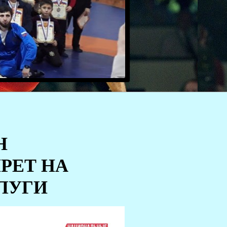
Н
РЕТ НА
ЛУГИ