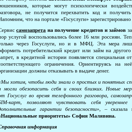
мошенников, которые могут психологически воздейст
разговора, не получится перехватить код и получит
Напомним, что на портале «Госуслуги» зарегистрировано 
Сервис
самозапрета
на получение кредитов и займов
з
пор услугой воспользовались более 16 млн россиян. Те
только через Госуслуги, но и в МФЦ. Эта мера ли
оформить потребительский кредит или займ на другого
запрет, в кредитной истории появляется специальная от
соответствующего ограничения. Ориентируясь на н
организации должны отказывать в выдаче денег.
«Мы хотим, чтобы люди знали о простых и понятных с
и могли обезопасить себя и своих близких. Новые мер
от Госуслуг во время телефонного разговора, самозап
SIM
-карт, позволяют чувствовать себя уверенне
дополнительные гарантии безопасности»,
– сказала
«Национальные приоритеты» София Малявина.
Справочная информация