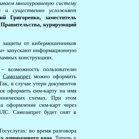
иваем многоуровневую систему
н и существенно усложняет
ий Григоренко
, заместитель
а Правительства, курирующий
х защиты от кибермошенников
ы» запускают информационную
кламных конструкциях.
– возможность пользователю
.
Самозапрет
можно оформить
Так, в случае утери документов
ся оформить сим-карту на имя
еннических схемах. При этом
а оформление сим-карт через
ЛС. Самозапрет будет снят в
осуслугах: во время разговора
у одноразового кода
. Теперь у