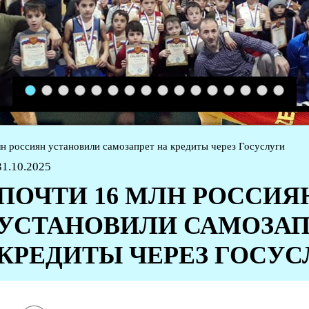
1
2
3
4
5
6
7
8
9
10
11
12
13
14
15
16
н россиян установили самозапрет на кредиты через Госуслуги
31.10.2025
ПОЧТИ 16 МЛН РОССИЯ
УСТАНОВИЛИ САМОЗАП
КРЕДИТЫ ЧЕРЕЗ ГОСУС