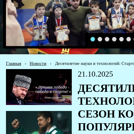
1
2
3
4
5
6
Главная
›
Новости
›
Десятилетие науки и технологий: Старт
21.10.2025
ДЕСЯТИЛ
ТЕХНОЛОГ
СЕЗОН К
ПОПУЛЯР