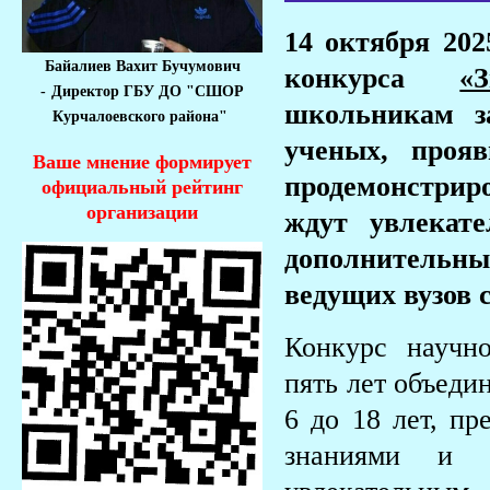
14 октября 20
Байалиев Вахит Бучумович
конкурса
«
-
Директор ГБУ ДО "СШОР
школьникам з
Курчалоевского района"
ученых, проя
Ваше мнение формирует
продемонстрир
официальный рейтинг
организации
ждут увлекате
дополнительны
ведущих вузов 
Конкурс научн
пять лет объеди
6 до 18 лет, пр
знаниями и 