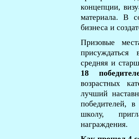
концепции, визу
материала. В с
бизнеса и созда
Призовые мес
присуждаться 
средняя и старш
18 победител
возрастных ка
лучший настав
победителей, 
школу, приг
награждения.
Как прошел 4 с