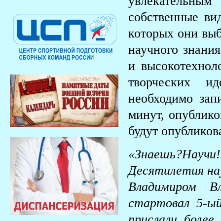
увлекательным
собственные ви
которых они выб
научного знани
и высокотехнол
творческих и
необходимо зап
минут, опублико
будут опубликов
«Знаешь?Нау
Десятилетия нау
Владимиром В
стартовал 5-ый
прислали более