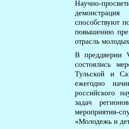
Научно-просв
демонстраци
способствуют п
повышению пре
отрасль молодых
В преддверии 
состоялись мер
Тульской и Са
ежегодно нач
российского н
задач регион
мероприятия-спу
«Молодежь и де