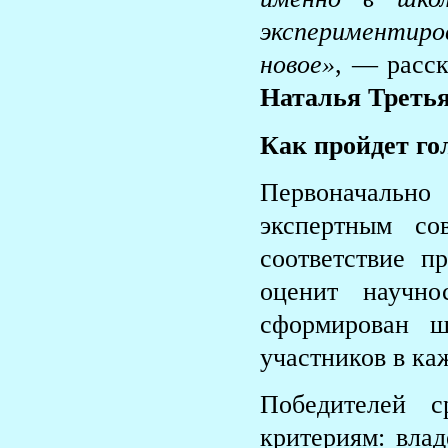
эксперименти
новое»
, — расс
Наталья Треть
Как пройдет го
Первоначально
экспертным со
соответствие п
оценит научно
сформирован ш
участников в ка
Победителей 
критериям: влад