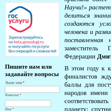
Научи!» растет
делиться знани
создаются усл
человека и разв
поставленная 
заместитель П
Федерации
Дми
Пишите нам или
В этом году к 
задавайте вопросы
финалистов жд
Ваше имя
баллы для пост
народов имени
Фамилия
*
соответствоват
планету: спутн
Имя
*