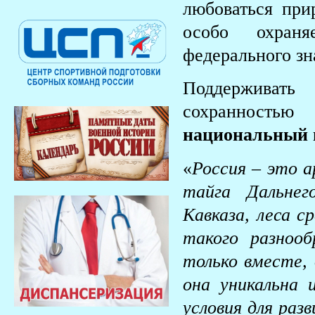
любоваться при
особо охран
федерального зн
Поддерживать
сохранность
национальный п
«
Россия – это а
тайга Дальнег
Кавказа, леса с
такого разноо
только вместе, 
она уникальна 
условия для раз