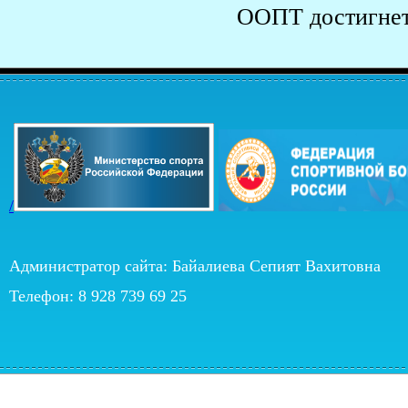
ООПТ достигнет
/
Администратор сайта: Байалиева Сепият Вахитовна
Телефон: 8 928 739 69 25