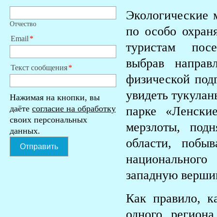
Экологические 
Отчество
по особо охран
Email
туристам посе
выбрав направ
Текст сообщения
физической под
увидеть тукулан
Нажимая на кнопки, вы
даёте
согласие на обработку
парке «Ленски
своих персональных
мерзлоты, под
данных.
области, побы
Отправить
национальног
западную верши
Как правило, к
одного регион