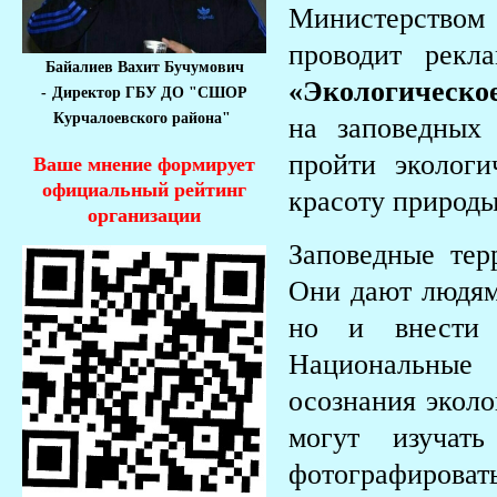
Министерством
проводит рек
Байалиев Вахит Бучумович
«Экологическо
-
Директор ГБУ ДО "СШОР
Курчалоевского района"
на заповедных
пройти эколог
Ваше мнение формирует
официальный рейтинг
красоту природы
организации
Заповедные тер
Они дают людям
но и внести 
Национальные
осознания эколо
могут изучат
фотографирова