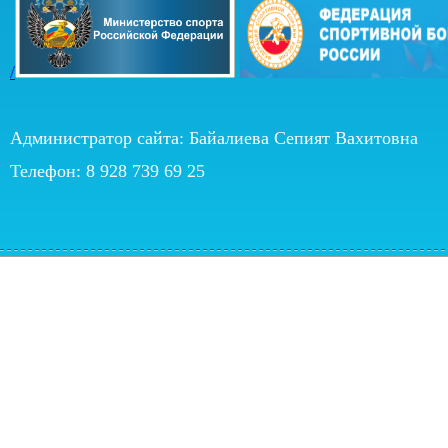
/
Администратор сайта: Байалиева Сепият Вахитовна
Телефон: 8 928 739 69 25