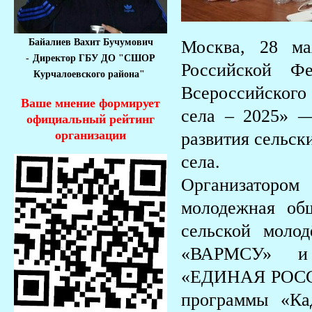
Байалиев Вахит Бучумович
Москва, 28 м
-
Директор ГБУ ДО "СШОР
Российской Фе
Курчалоевского района"
Всероссийског
Ваше мнение формирует
села – 2025» —
официальный рейтинг
организации
развития сельск
села.
Организаторо
молодежная об
сельской моло
«ВАРМСУ» и 
«ЕДИНАЯ РОССИЯ
программы «Ка