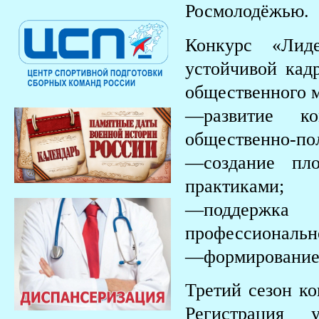
Росмолодёжью.
Конкурс «Лид
устойчивой кад
общественного м
—развитие к
общественно-пол
—создание пл
практиками;
—поддержк
профессионально
—формирование 
Третий сезон к
Регистрация