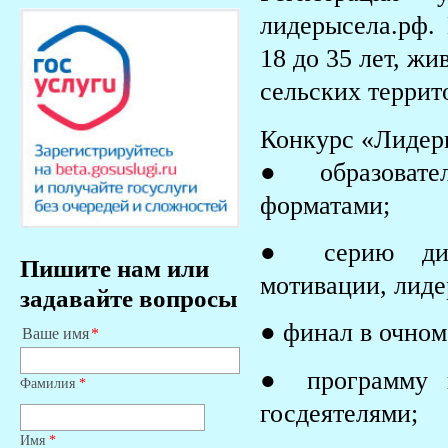
лидерысела.рф.
18 до 35 лет, ж
сельских террит
Конкурс «Лидеры
● образовате
форматами;
● серию дист
Пишите нам или
мотивации, лиде
задавайте вопросы
● финал в очном
Ваше имя
● программу н
Фамилия
*
госдеятелями;
Имя
*