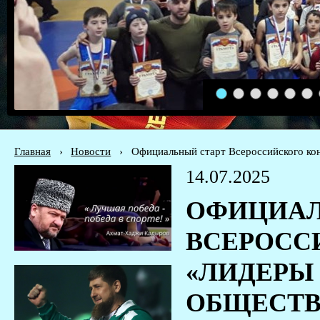
1
2
3
4
5
6
Главная
›
Новости
›
Официальный старт Всероссийского кон
14.07.2025
ОФИЦИАЛ
ВСЕРОСС
«ЛИДЕРЫ С
ОБЩЕСТВ