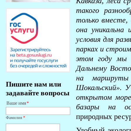
Кавказа, леса с
такого разноо
только вместе, 
она уникальна 
условия для раз
парках и строим
этом году мы 
Дальнему Восто
на маршруты
Пишите нам или
Шокальский». У
задавайте вопросы
открытом море
Ваше имя
базары на ос
природных ресур
Фамилия
*
Удобный эколог