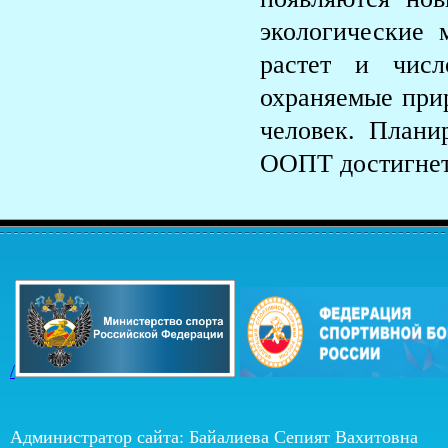
экологические 
растет и числ
охраняемые при
человек. Плани
ООПТ достигнет
/
Администратор сайта: Байалиева Сепият Вахитовна