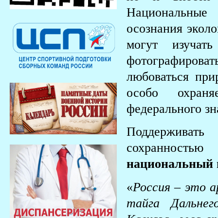
Национальные
осознания эколо
могут изучат
фотографирова
любоваться при
особо охран
федерального зн
Поддерживать
сохранность
национальный п
«
Россия – это а
тайга Дальнег