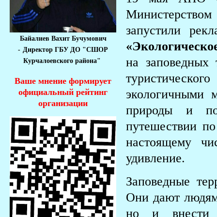
Министерством
запустили ре
Байалиев Вахит Бучумович
«Экологическо
-
Директор ГБУ ДО "СШОР
на заповедных 
Курчалоевского района"
туристическо
Ваше мнение формирует
официальный рейтинг
экологичными м
организации
природы и по
путешествии по
настоящему чи
удивление.
Заповедные тер
Они дают людям
но и внести 