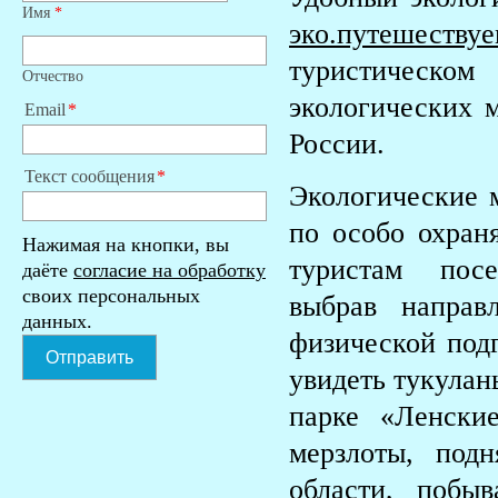
Имя
*
эко.путешествуе
туристическо
Отчество
экологических 
Email
России.
Текст сообщения
Экологические 
по особо охран
Нажимая на кнопки, вы
туристам посе
даёте
согласие на обработку
своих персональных
выбрав направ
данных.
физической под
Отправить
увидеть тукулан
парке «Ленски
мерзлоты, под
области, побы