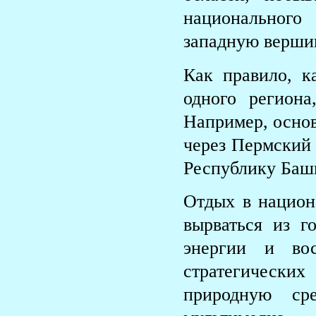
национальног
западную верши
Как правило, к
одного регион
Например, основ
через Пермский 
Республику Башк
Отдых в национ
вырваться из г
энергии и во
стратегически
природную ср