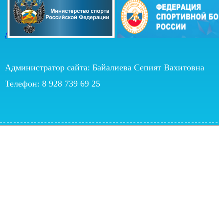
/
Администратор сайта: Байалиева Сепият Вахитовна
Телефон: 8 928 739 69 25