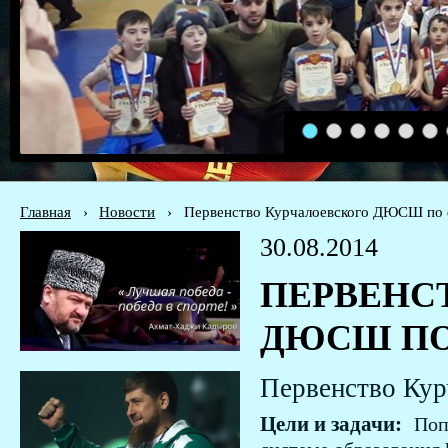
1
2
3
4
5
6
Главная
›
Новости
›
Первенство Курчалоевского ДЮСШ по
30.08.2014
ПЕРВЕНС
ДЮСШ ПО
Первенство Ку
Цели и задачи:
Поп