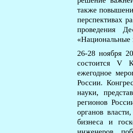
решение важней
также повышени
перспективах ра
проведения Д
«Национальные 
26-28 ноября 2
состоится V К
ежегодное меро
России. Конгре
науки, предст
регионов Росси
органов власти,
бизнеса и гос
инженеров, поб