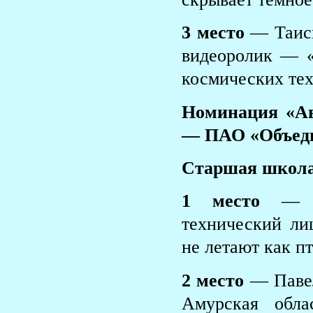
3 место
— Таиси
видеоролик — 
космических тех
Номинация «Ав
— ПАО «Объеди
Старшая школа
1 место
— Ти
технический ли
не летают как п
2 место
— Павел
Амурская обла