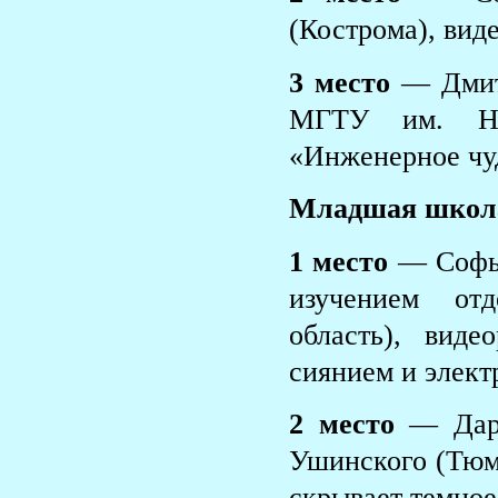
(Кострома), вид
3 место
— Дмит
МГТУ им. Н.
«Инженерное чу
Младшая школ
1 место
— Софь
изучением от
область), вид
сиянием и элект
2 место
— Дарь
Ушинского (Тюм
скрывает темное