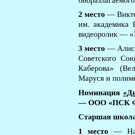
биоразлагаемого
2 место
— Викто
им. академика В
видеоролик — «
3 место
— Алиса
Советского Сою
Каберова» (Ве
Маруся и полим
Номинация
«Д
— ООО «ПСК Ф
Старшая школа
1 место
— Наз