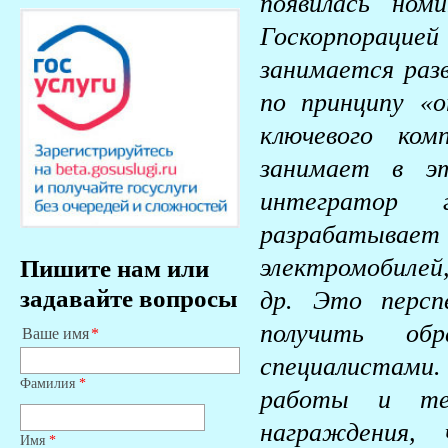
появилась ном
Госкорпорацие
занимается раз
по принципу «
ключевого ко
занимает в эт
интегратор г
разрабатыва
электромобилей
Пишите нам или
задавайте вопросы
др. Это персп
получить об
Ваше имя
специалистами.
Фамилия
*
работы и те
награждения,
Имя
*