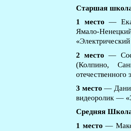
Старшая школа
1 место
— Екат
Ямало-Ненецк
«Электрический 
2 место
— Софи
(Колпино, Сан
отечественного 
3 место
— Данил
видеоролик — «
Средняя Школа
1 место
— Макс