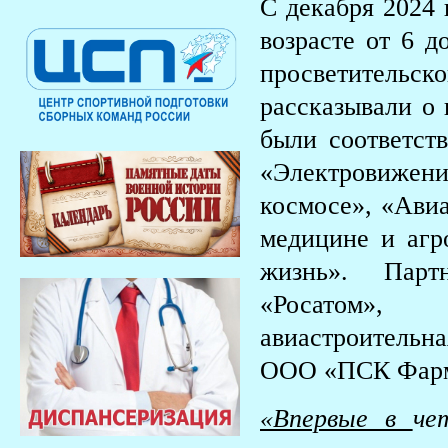
С декабря 2024 
возрасте от 6 д
просветительс
рассказывали о
были соответст
«Электровиже
космосе», «Ави
медицине и аг
жизнь». Парт
«Росатом», 
авиастроитель
ООО «ПСК Фарм
«Впервые в
че