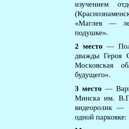
изучением от
(Краснознамен
«Маглев — ле
подушке».
2 место
— Поли
дважды Героя С
Московская об
будущего».
3 место
— Варв
Минска им. В.П
видеоролик — 
одной парковке: 