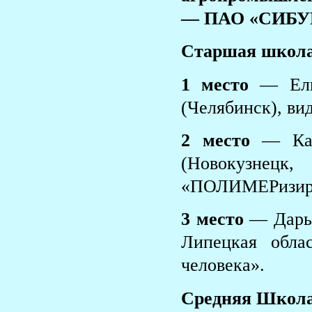
— ПАО «СИБУР
Старшая школа
1 место
— Ели
(Челябинск), в
2 место
— Кар
(Новокузнецк
«ПОЛИМЕРизируй
3 место
— Дарья
Липецкая обла
человека».
Средняя Школа