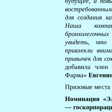
будущее, и пов
востребованны
для создания к
Наша компан
бронхолегочны
увидеть, что
привлекли вним
привычек для со
добавила член
Фарма»
Евгени
Призовые места
Номинация «Эл
— госкорпораци