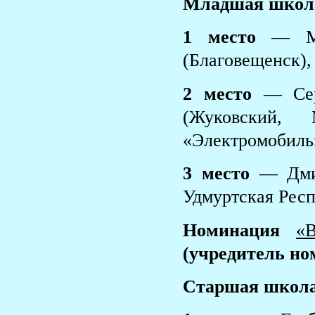
Младшая школ
1 место
— Ма
(Благовещенск),
2 место
— Сер
(Жуковский, 
«Электромобиль
3 место
— Дмит
Удмуртская Рес
Номинация
«
(учредитель но
Старшая школа