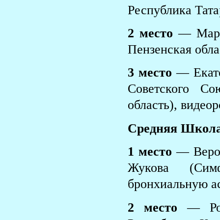
Республика Тата
2 место
— Март
Пензенская обла
3 место
— Екате
Советского С
область), виде
Средняя Школа
1 место
— Верон
Жукова (Сим
бронхиальную ас
2 место
— Ром