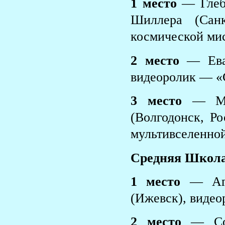
1 место
— Глеб
Шиллера (Санк
космической ми
2 место
— Ева
видеоролик — «
3 место
— Мак
(Волгодонск, Ро
мультивселенно
Средняя Школа
1 место
— Ага
(Ижевск), виде
2 место
— Соф