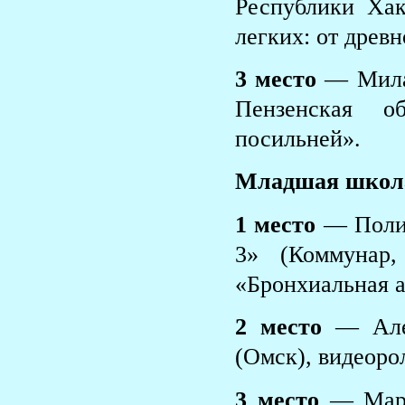
Республики Ха
легких: от древ
3 место
— Милан
Пензенская о
посильней».
Младшая школ
1 место
— Поли
3» (Коммунар,
«Бронхиальная а
2 место
— Алек
(Омск), видеор
3 место
— Мари