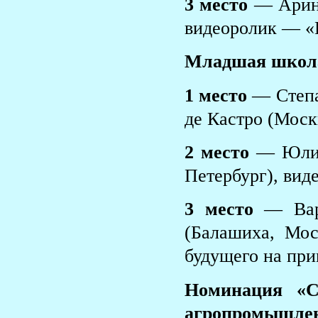
3 место
— Арина
видеоролик — «В
Младшая школ
1 место
— Степа
де Кастро (Моск
2 место
— Юлия 
Петербург), вид
3 место
— Варв
(Балашиха, Мос
будущего на при
Номинация «С
агропромышлен