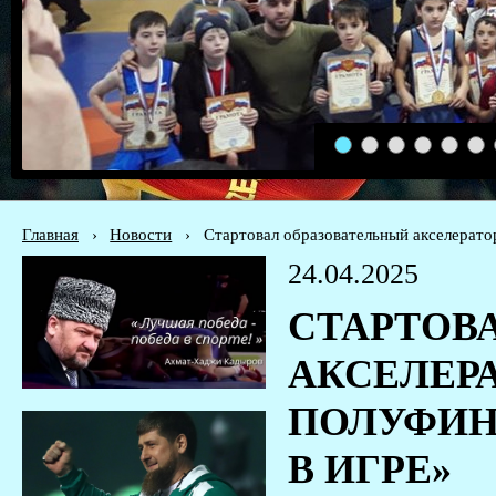
1
2
3
4
5
6
Главная
›
Новости
›
Стартовал образовательный акселерато
24.04.2025
СТАРТОВ
АКСЕЛЕР
ПОЛУФИН
В ИГРЕ»