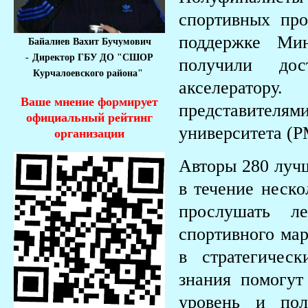
спортивных про
поддержке Мин
Байалиев Вахит Бучумович
-
Директор ГБУ ДО "СШОР
получили дос
Курчалоевского района"
акселератору
Ваше мнение формирует
представителям
официальный рейтинг
университета (
организации
Авторы 280 лучш
в течение неско
прослушать л
спортивного мар
в стратегичес
знания помогут
уровень и пол