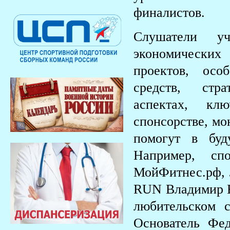
финалистов.
Слушатели у
экономически
проектов, осо
средств, стр
аспектах, кл
спонсорстве, мо
помогут в буд
Например, спо
МойФитнес.рф,
RUN Владимир В
любительском с
Основатель Фед