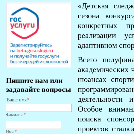
«Детская следж
сезона конкур
конкретных п
реализации у
адаптивном спор
Всего полуфин
академических ч
нюансах спортив
Пишите нам или
программировани
задавайте вопросы
деятельности 
Ваше имя
Особое вниман
Фамилия
*
поиска спонсо
проектов сталк
Имя
*