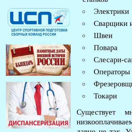
Электрики
Сварщики и
Швеи
Повара
Слесари-са
Операторы 
Фрезеровщ
Токари
Существует м
низкооплачивае
давно не так. У