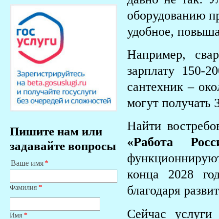
оборудованию пр
удобное, повыша
Например, сва
зарплату 150-20
сантехник – око
могут получать 
Найти востреб
Пишите нам или
«Работа Росс
задавайте вопросы
функционнируют
Ваше имя
конца 2028 го
Фамилия
*
благодаря разви
Сейчас услуги
Имя
*