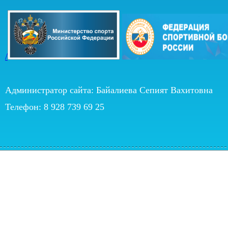
/
Администратор сайта: Байалиева Сепият Вахитовна
Телефон: 8 928 739 69 25