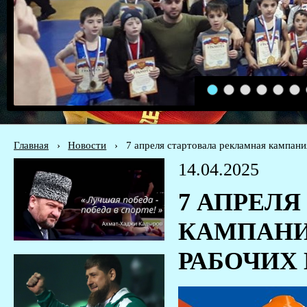
1
2
3
4
5
6
Главная
›
Новости
›
7 апреля стартовала рекламная кампан
14.04.2025
7 АПРЕЛ
КАМПАНИ
РАБОЧИХ