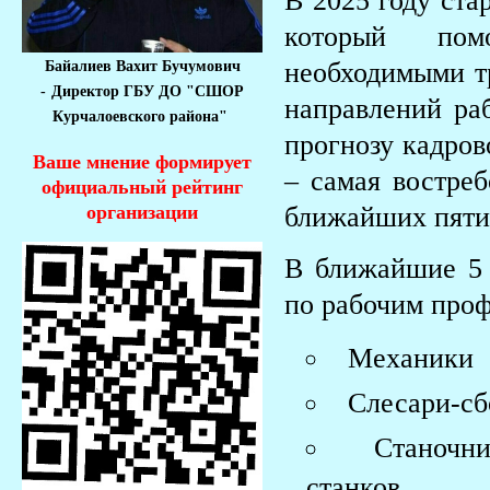
В 2025 году ста
который пом
необходимыми т
Байалиев Вахит Бучумович
-
Директор ГБУ ДО "СШОР
направлений раб
Курчалоевского района"
прогнозу кадров
Ваше мнение формирует
– самая востреб
официальный рейтинг
ближайших пяти 
организации
В ближайшие 5 
по рабочим проф
Механики
Слесари-с
Станочн
станков