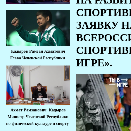
НА РАЗВИ
СПОРТИВ
ЗАЯВКУ Н
ВСЕРОСС
СПОРТИВ
Кадыров Рамзан Ахматович
Глава Чеченской Республики
ИГРЕ».
Ахмат Рамзанович Кадыров
Министр Че
ченской Республики
по физической культуре и спорту