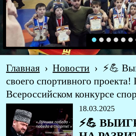
1
2
3
4
5
6
Главная
›
Новости
›
⚡️💪 Вы
своего спортивного проекта! 
Всероссийском конкурсе спор
18.03.2025
⚡️💪 ВЫИ