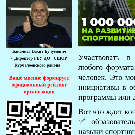
Байалиев Вахит Бучумович
Участвовать в
-
Директор ГБУ ДО "СШОР
Курчалоевского района"
любого формата
человек. Это мо
Ваше мнение формирует
официальный рейтинг
инициативы в о
организации
программы или д
Вот что ждет кон
✅ образователь
навыки спортив