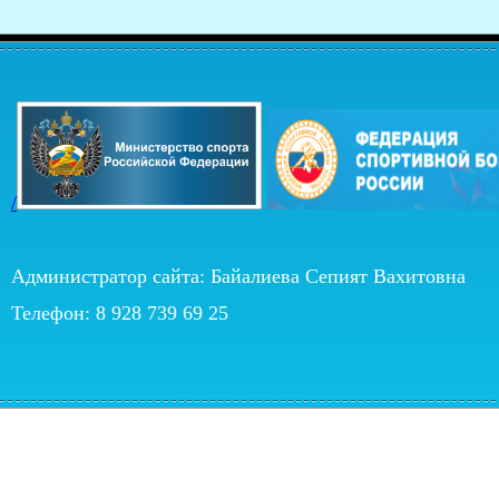
/
Администратор сайта: Байалиева Сепият Вахитовна
Телефон: 8 928 739 69 25