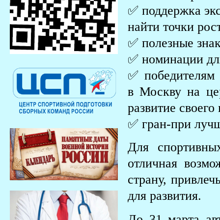
✅ поддержка экс
найти точки рост
✅ полезные знак
✅ номинации дл
✅ победителям 
в Москву на це
развитие своего 
✅ гран-при лучш
Для спортивны
отличная возмо
страну, привле
для развития.
До 31 марта ав