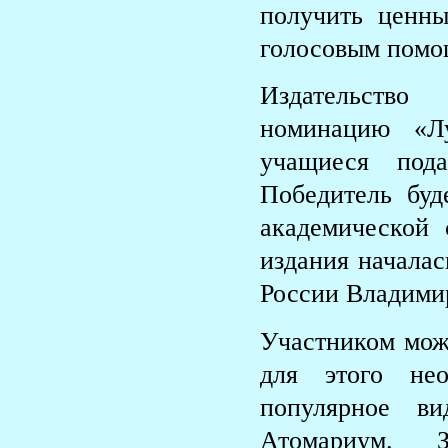
получить ценн
голосовым помо
Издательство
номинацию «Л
учащиеся под
Победитель бу
академической 
издания началас
России Владими
Участником може
для этого нео
популярное в
Атомариум
. З