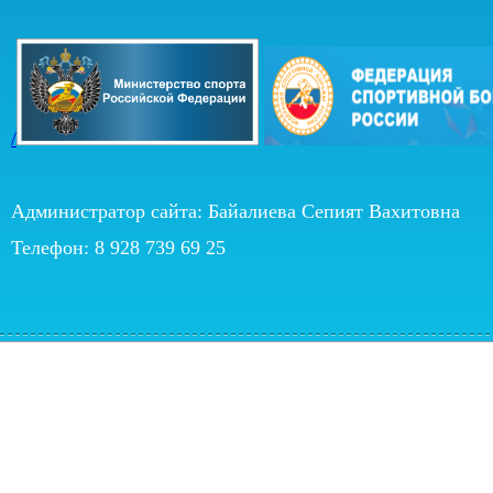
/
Администратор сайта: Байалиева Сепият Вахитовна
Телефон: 8 928 739 69 25