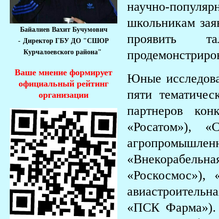
научно-популяр
школьникам зая
Байалиев Вахит Бучумович
проявить т
-
Директор ГБУ ДО "СШОР
продемонстриров
Курчалоевского района"
Ваше мнение формирует
Юные исследова
официальный рейтинг
пяти тематичес
организации
партнеров кон
«Росатом»), 
агропромышлен
«Внекорабельна
«Роскосмос»),
авиастроительн
«ПСК Фарма»).