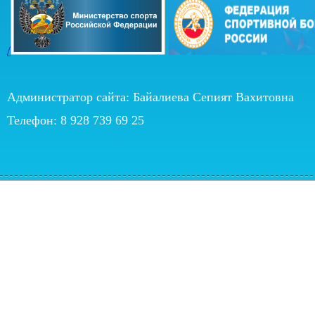
/
Администратор сайта: Байалиева Сепият Вахитовна
Телефон: 8 928 739 69 25