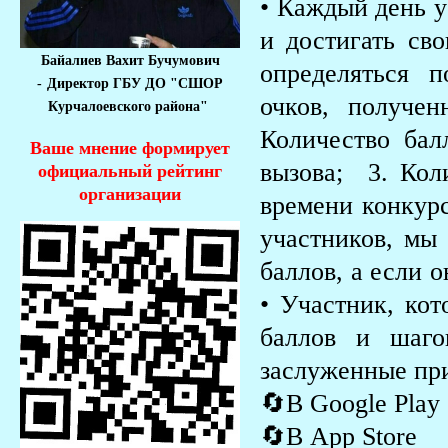
• Каждый день у
и достигать св
Байалиев Вахит Бучумович
определяться 
-
Директор ГБУ ДО "СШОР
очков, получе
Курчалоевского района"
Количество бал
Ваше мнение формирует
вызова; 3. Кол
официальный рейтинг
организации
времени конкурс
участников, мы 
баллов, а если 
• Участник, кот
баллов и шаго
заслуженные пр
🔄В Google Play
🔄В App Store