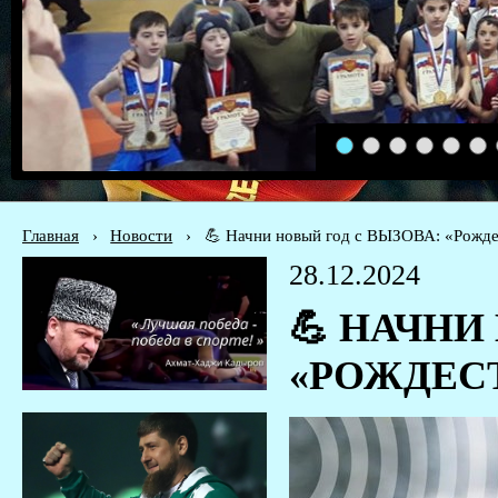
1
2
3
4
5
6
Главная
›
Новости
›
💪 Начни новый год с ВЫЗОВА: «Рожде
28.12.2024
💪 НАЧНИ
«РОЖДЕС