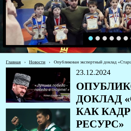
1
2
3
4
5
6
Главная
›
Новости
›
Опубликован экспертный доклад «Старш
23.12.2024
ОПУБЛИК
ДОКЛАД 
КАК КАД
РЕСУРС»