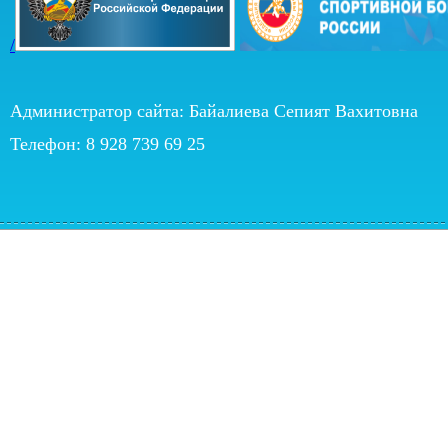
/
Администратор сайта: Байалиева Сепият Вахитовна
Телефон: 8 928 739 69 25