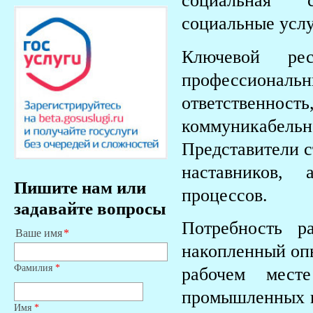
социальная с
социальные услу
Ключевой рес
профессиона
ответственно
коммуникабель
Представители с
наставников, 
Пишите нам или
процессов.
задавайте вопросы
Потребность р
Ваше имя
накопленный опы
Фамилия
*
рабочем мест
промышленных к
Имя
*