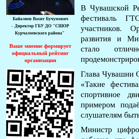
В Чувашской Р
фестиваль Г
Байалиев Вахит Бучумович
-
Директор ГБУ ДО "СШОР
участников. О
Курчалоевского района"
развития и Ми
Ваше мнение формирует
стало отлич
официальный рейтинг
продемонстриров
организации
Глава Чувашии 
«Такие фестив
спортивное дв
примером пода
слушателям быт
Министр цифро