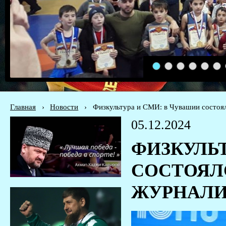
1
2
3
4
5
6
Главная
›
Новости
›
Физкультура и СМИ: в Чувашии состоял
05.12.2024
ФИЗКУЛЬТ
СОСТОЯЛ
ЖУРНАЛИ