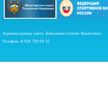
/
Администратор сайта: Байалиева Сепият Вахитовна
Телефон: 8 928 739 69 25