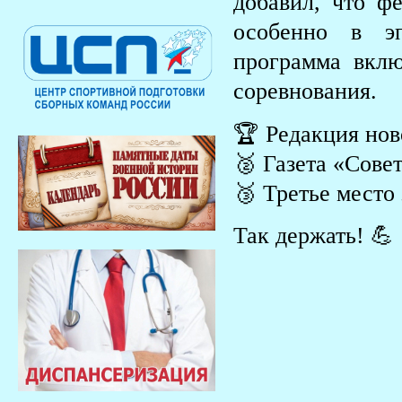
добавил, что ф
особенно в э
программа вклю
соревнования.
🏆 Редакция нов
🥈 Газета «Сове
🥉 Третье место
Так держать! 💪