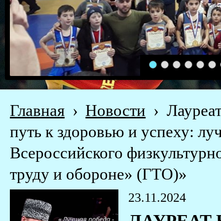
1
2
3
4
5
6
Главная
›
Новости
›
Лауреа
путь к здоровью и успеху: л
Всероссийского физкультурно
труду и обороне» (ГТО)»
23.11.2024