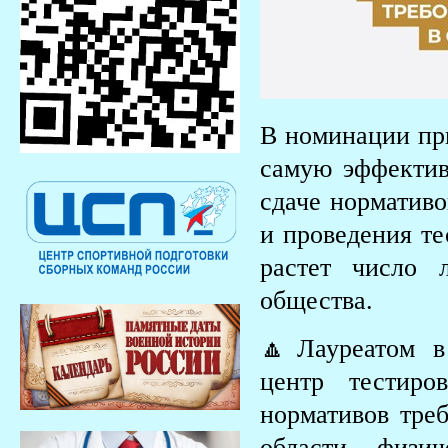
В номинации при
самую эффектив
сдаче нормативо
и проведения те
растет число 
общества.
🔼Лауреатом в
центр тестиро
нормативов тре
области физи