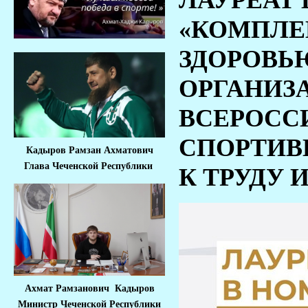
ЛАУРЕАТ
«КОМПЛЕК
ЗДОРОВЬ
ОРГАНИЗ
ВСЕРОСС
СПОРТИВ
Кадыров Рамзан Ахматович
Глава Чеченской Республики
К ТРУДУ 
Ахмат Рамзанович Кадыров
Министр Че
ченской Республики