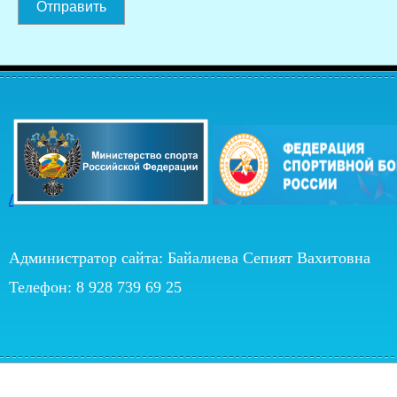
Отправить
/
Администратор сайта: Байалиева Сепият Вахитовна
Телефон: 8 928 739 69 25