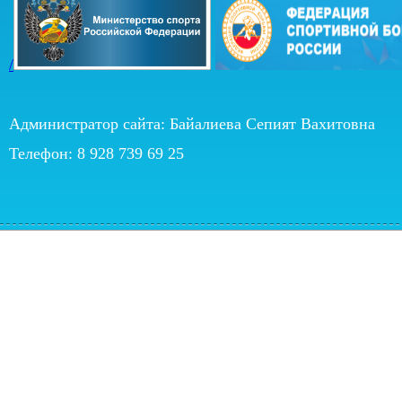
/
Администратор сайта: Байалиева Сепият Вахитовна
Телефон: 8 928 739 69 25