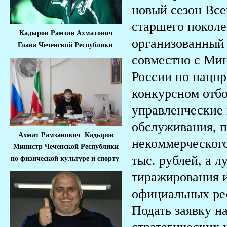
новый сезон Все
старшего поколе
Кадыров Рамзан Ахматович
организованный
Глава Чеченской Республики
совместно с Мин
России по нацпр
конкурсном отб
управленческие 
обслуживания, п
Ахмат Рамзанович Кадыров
некоммерческого
Министр Че
ченской Республики
тыс. рублей, а 
по физической культуре и спорту
тиражирования 
официальных ре
Подать заявку н