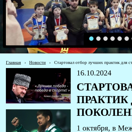
1
2
3
4
5
6
Главная
›
Новости
›
Стартовал отбор лучших практик для с
16.10.2024
СТАРТОВ
ПРАКТИК
ПОКОЛЕНИ
1 октября, в Ме