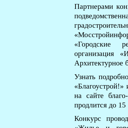
Партнерами кон
подведомств
градострои
«Мосстройин
«Городские р
организация «
Архитектурное 
Узнать подробн
«Благоустрой!» 
на сайте благо
продлится до 15 
Конкурс прово
«Жилье и горо