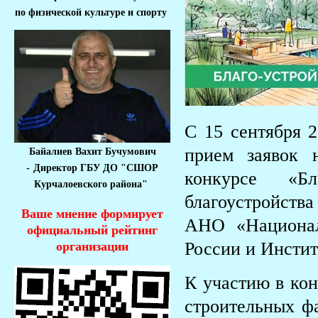
по физической культуре и спорту
С 15 сентября 2
прием заявок 
Байалиев Вахит Бучумович
-
Директор ГБУ ДО "СШОР
конкурсе «Бл
Курчалоевского района"
благоустройства
Ваше мнение формирует
АНО «Национал
официальный рейтинг
России и Инсти
организации
К участию в кон
строительных фа