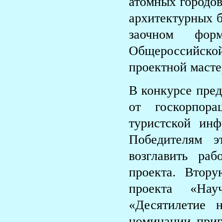
атомных городов
архитектурных 
заочном форм
Общероссийско
проектной масте
В конкурсе пред
от госкорпора
туристской инф
Победителям э
возглавить ра
проекта. Втор
проекта «Нау
«Десятилетие 
номинации приг