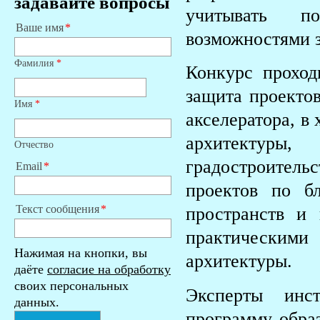
задавайте вопросы
учитывать п
Ваше имя
возможностями з
Фамилия
*
Конкурс проход
защита проектов
Имя
*
акселератора, в
архитектуры
Отчество
градостроитель
Email
проектов по бл
Текст сообщения
пространств и
практическим
Нажимая на кнопки, вы
архитектуры.
даёте
согласие на обработку
своих персональных
Эксперты инс
данных.
программу образ