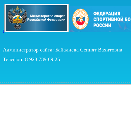
/
Администратор сайта: Байалиева Сепият Вахитовна
Телефон: 8 928 739 69 25