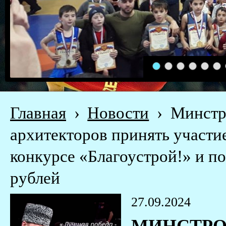
1
2
3
4
5
6
Главная
›
Новости
›
Минстр
архитекторов принять участи
конкурсе «Благоустрой!» и по
рублей
27.09.2024