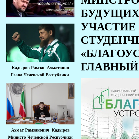
МИНСТРО
БУДУЩИХ
УЧАСТИЕ
СТУДЕНЧ
«БЛАГОУС
ГЛАВНЫЙ 
Кадыров Рамзан Ахматович
Глава Чеченской Республики
Ахмат Рамзанович Кадыров
Министр Че
ченской Республики