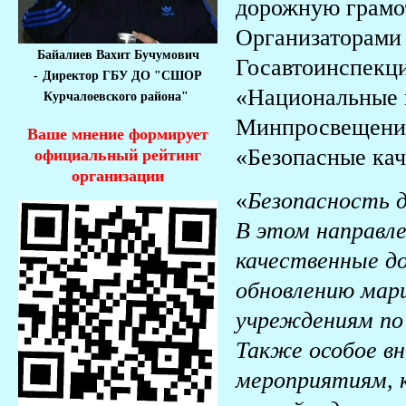
дорожную грамот
Организаторами
Байалиев Вахит Бучумович
Госавтоинспекц
-
Директор ГБУ ДО "СШОР
«Национальные 
Курчалоевского района"
Минпросвещения
Ваше мнение формирует
«Безопасные кач
официальный рейтинг
организации
«
Безопасность 
В этом направле
качественные до
обновлению мар
учреждениям по 
Также особое в
мероприятиям, 