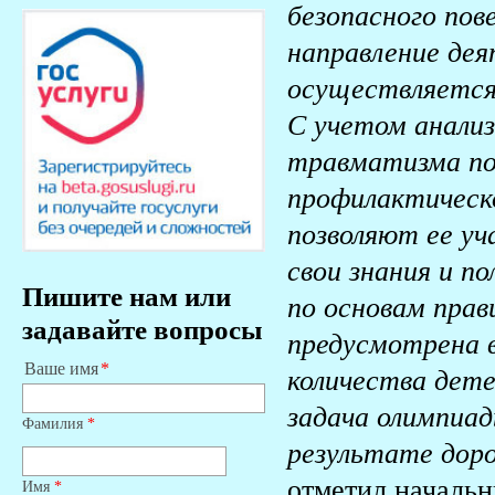
безопасного пов
направление де
осуществляется 
С учетом анали
травматизма п
профилактическ
позволяют ее у
свои знания и п
Пишите нам или
по основам прав
задавайте вопросы
предусмотрена 
Ваше имя
количества дете
задача олимпиа
Фамилия
*
результате дор
отметил началь
Имя
*