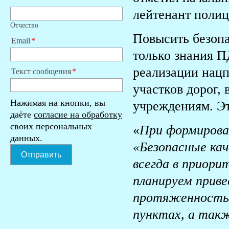
лейтенант поли
Отчество
Повысить безоп
Email
только знания П
реализации нацп
Текст сообщения
участков дорог,
Нажимая на кнопки, вы
учреждениям. Эт
даёте
согласие на обработку
своих персональных
«
При формирова
данных.
«Безопасные ка
Отправить
всегда в приори
планируем прив
протяженностью
пунктах, а такж