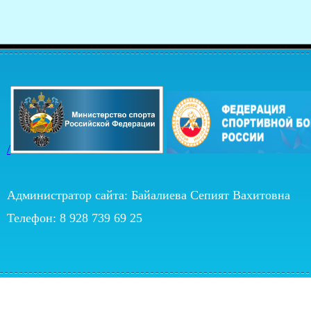
/
Администратор сайта: Байалиева Сепият Вахитовна
Телефон: 8 928 739 69 25