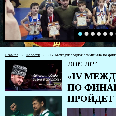
1
2
3
4
5
6
Главная
›
Новости
›
«IV Международная олимпиада по фина
20.09.2024
«IV МЕЖ
ПО ФИНА
ПРОЙДЕТ