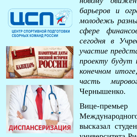
новому движен
барьеров и огр
молодежь разны
сфере финансо
сегодня в Учр
участие предста
проекту будут п
конечном итоге
часть мирово
Чернышенко.
Вице-премье
Международног
высказал студе
университета Ри