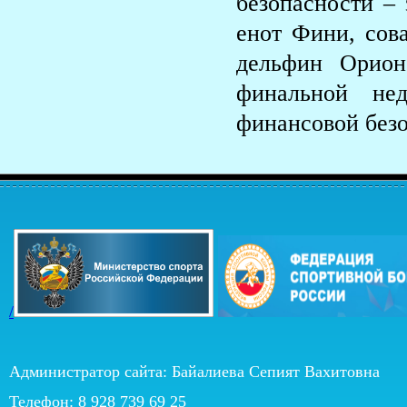
безопасности –
енот Фини, сов
дельфин Орион
финальной не
финансовой безо
/
Администратор сайта: Байалиева Сепият Вахитовна
Телефон: 8 928 739 69 25