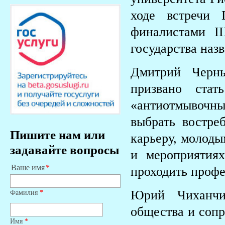
ходе встречи 
финалистами I
государства наз
Дмитрий Черны
призвано стат
«антиотмывоч
выбрать востре
Пишите нам или
карьеру, молоды
задавайте вопросы
и мероприятиях
Ваше имя
проходить профе
Юрий Чиханчи
Фамилия
*
общества и сопр
Имя
*