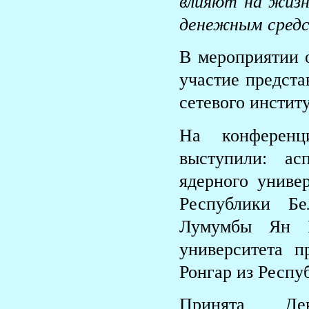
влияют на жизн
денежным сред
В мероприятии 
участие предста
сетевого инсти
На конференц
выступили: ас
ядерного унив
Республики Б
Лумумбы Ян Ц
университета 
Ронгар из Респу
Принята Дек