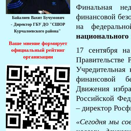
Финальная не
финансовой безо
Байалиев Вахит Бучумович
-
Директор ГБУ ДО "СШОР
на федеральн
Курчалоевского района"
национального 
Ваше мнение формирует
17 сентября н
официальный рейтинг
организации
Правительстве 
Учредительная
финансовой бе
Движения избра
Российской Фед
– директор Рос
«Сегодня мы со