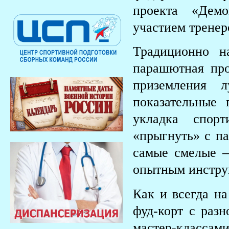
проекта «Демо
участием тренер
Традиционно н
парашютная пр
приземления 
показательные
укладка спор
«прыгнуть» с па
самые смелые –
опытным инстру
Как и всегда н
фуд-корт с разн
мастер-классам