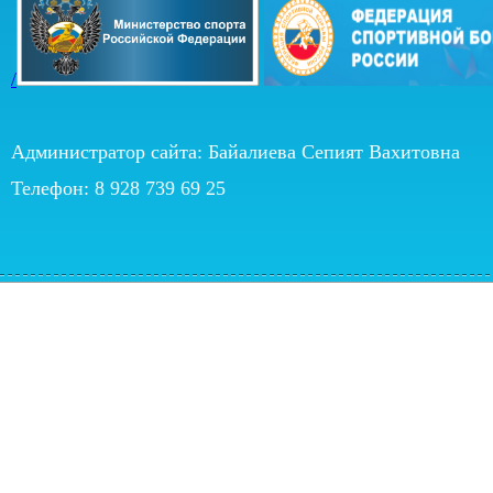
/
Администратор сайта: Байалиева Сепият Вахитовна
Телефон: 8 928 739 69 25