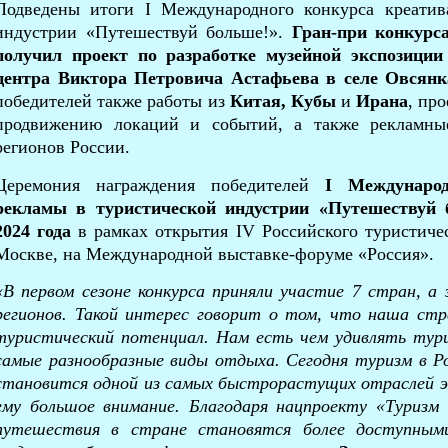
Подведены итоги I Международного конкурса креатив
индустрии «Путешествуй больше!».
Гран-при конкур
получил проект по разработке музейной экспозици
центра Виктора Петровича Астафьева в селе Овсянк
победителей также работы из
Китая, Кубы
и
Ирана
, пр
продвижению локаций и событий, а также рекламны
регионов России.
Церемония награждения победителей
I
Международ
рекламы в туристической индустрии «Путешествуй 
2024 года
в рамках открытия IV Российского туристиче
Москве, на Международной выставке-форуме «Россия».
«В первом сезоне конкурса приняли участие 7 стран, а 
регионов. Такой интерес говорит о том, что наша ст
туристический потенциал. Нам есть чем удивлять тури
самые разнообразные виды отдыха. Сегодня туризм в Р
становится одной из самых быстрорастущих отраслей э
ему большое внимание. Благодаря нацпроекту «Туризм
путешествия в стране становятся более доступным