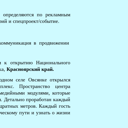
 определяются по рекламным
рий и спецпроект/событие.
оммуникация в продвижении
и к открытию Национального
ка,
Красноярский край.
одном селе Овсянке открылся
лекс. Пространство центра
медийными модулями, которые
я. Детально проработан каждый
адратных метров. Каждый гость
рческому пути и узнать о жизни