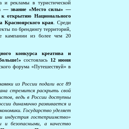
а и рекламы в туристической
са — звание «Место силы» —
и к открытию Национального
а Красноярского края
. Среди
оекты по брендингу территорий,
е кампании из более чем 20
ного конкурса креатива и
больше!»
состоялась
12 июня
ского форума «Путешествуй» в
заявки из России подали все 89
рана стремится раскрыть свой
стов, ведь в России доступны
оссии динамично развивается и
кономики. Государство уделяет
 и индустрия гостеприимство»
и и безопасными, а качество