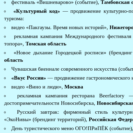
фестиваль «Вишневарово» (событие),
Тамбовская 
«Культурный код»
— продвижение культурно-по
туризма:
видео «Пакгаузы. Время новых историй»,
Нижегоро
рекламная кампания Международного фестиваля
топора»,
Томская область
«Новое дыхание Городецкой росписи» (брендинг
область
Чувашская биеннале современного искусства (собы
«Вкус России»
— продвижение гастрономического и
видео «Вино и люди»,
Москва
рекламная кампания ресторана Beerfactory 
достопримечательности Новосибирска,
Новосибирская
Русский завтрак: фирменный стиль культурно
«ЭкоНивы» (брендинг территорий),
Российская Феде
День туристического меню ОГО!ПРиПЁК (событие)