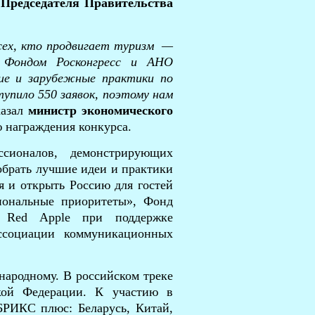
 Председателя Правительства
сех, кто продвигает туризм —
 Фондом Росконгресс и АНО
ие и зарубежные практики по
упило 550 заявок, поэтому нам
азал
министр экономического
 награждения конкурса.
сионалов, демонстрирующих
обрать лучшие идеи и практики
я и открыть Россию для гостей
иональные приоритеты», Фонд
ы Red Apple при поддержке
ссоциации коммуникационных
народному. В российском треке
ской Федерации. К участию в
БРИКС плюс: Беларусь, Китай,