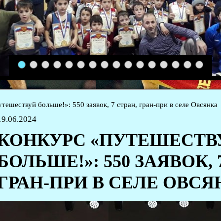
1
2
3
4
5
6
7
8
9
10
11
12
13
14
15
16
тешествуй больше!»: 550 заявок, 7 стран, гран-при в селе Овсянка
19.06.2024
КОНКУРС «ПУТЕШЕСТВ
БОЛЬШЕ!»: 550 ЗАЯВОК, 
ГРАН-ПРИ В СЕЛЕ ОВСЯ