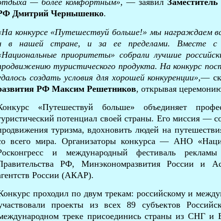
отдыха — более комфортным»,
— заявил
Заместитель
РФ Дмитрий Чернышенко
.
«На конкурсе «Путешествуй больше!» мы награждаем в
и в нашей стране, и за ее пределами. Вместе с
«Национальные приоритеты» собрали лучшие российск
продвижению туристического продукта. На конкурс пост
удалось создать условия для хорошей конкуренции»,
— ск
развития РФ Максим Решетников
, открывая церемонию
Конкурс «Путешествуй больше» объединяет профес
туристический потенциал своей страны. Его миссия — с
продвижения туризма, вдохновить людей на путешестви
со всего мира. Организаторы конкурса — АНО «Нац
Росконгресс и международный фестиваль реклам
Правительства РФ, Минэкономразвития России и А
агентств России (АКАР).
Конкурс проходил по двум трекам: российскому и между
участвовали проекты из всех 89 субъектов Россий
международном треке присоединись страны из СНГ и 