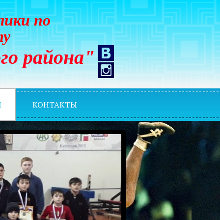
лики по
ту
го района"
И
КОНТАКТЫ