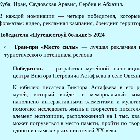
Куба, Иран, Саудовская Аравия, Сербия и Абхазия.
В каждой номинации — четыре победителя, которые
форматам: видео, рекламная кампания, брендинг террито
Победители «Путешествуй больше!» 2024
Гран-при
«Место силы»
— лучшая рекламная к
туристического потенциала региона
Победитель
— разработка музейной экспозици
центра Виктора Петровича Астафьева в селе Овсян
К юбилею писателя Виктора Астафьева в его р
музей, который войдет в мемориальный комп
наполнено интерактивными элементами и мульти
помогают исследовать жизнь и творчество писател
элемент экспозиции, расположенной на 1 тыс. кв
может погрузиться в место памяти, пройти по тво
одного из самых ярких писателей XX века.